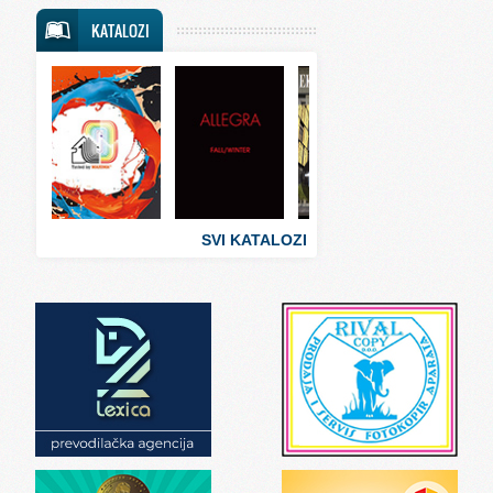
Svet putovanja
KATALOZI
Svet sporta
Svet tehnike
Svet ugostiteljstva
Svet zabave i umetnosti
Svet zanimljivosti
Svet zdravlja
SVI KATALOZI