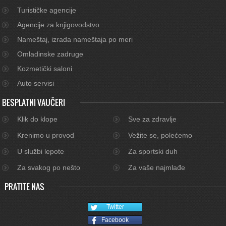
Turističke agencije
Agencije za knjigovodstvo
Nameštaj, izrada nameštaja po meri
Omladinske zadruge
Kozmetički saloni
Auto servisi
BESPLATNI VAUČERI
Klik do klope
Sve za zdravlje
Krenimo u provod
Vežite se, polećemo
U službi lepote
Za sportski duh
Za svakog po nešto
Za vaše najmlađe
PRATITE NAS
Twitter
Facebook