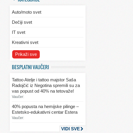
Auto/moto svet
Dečiji svet
IT svet
Kreativni svet
Svet ekologije
Prikaži sve
Svet enterijera/eksterijera
BESPLATNI VAUČERI
Svet informacija
Tattoo Atelje i tattoo majstor Saša
Svet kulinarstva
Radojčić iz Negotina spremili su za
vas popust od 40% na tetovaže!
Svet lepote
Vaučer:
Svet ljubavi i seksa
40% popusta na hemijske pilinge –
Estetsko-edukativni centar Estera
Svet mode
Vaučer:
Svet obrazovanja
VIDI SVE