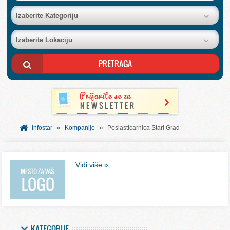
BAZA FIRMI
Izaberite Kategoriju
Izaberite Lokaciju
POSLOVNI OGLASI
AKCIJE I KATALOZI
BESPLATNI VAUČERI
»
»
SVET INFORMACIJA
Infostar
Kompanije
Poslasticarnica Stari Grad
USLUGE
Vidi više »
KATEGORIJE