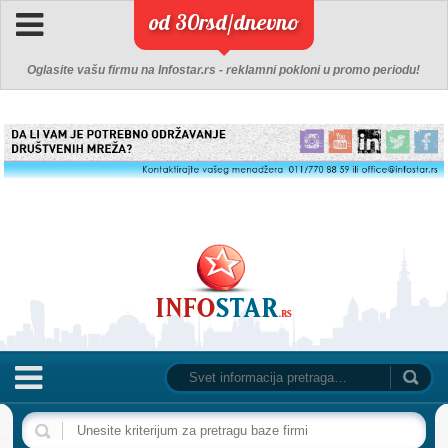
od 30rsd/dnevno
Oglasite vašu firmu na Infostar.rs - reklamni pokloni u promo periodu!
NASLOVNA