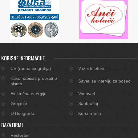
KORISNE INFORMACIJE
CV (radna biografija)
Važni telefoni
Kako napisati propratno
Saveti za intervju za posao
pismo
Električna energija
Vodovod
Grejanje
Saobraćaj
O Beogradu
Kursna lista
BAZA FIRMI
Restorani