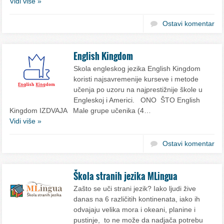
Vidi više »
Ostavi komentar
English Kingdom
Skola engleskog jezika English Kingdom
koristi najsavremenije kurseve i metode
učenja po uzoru na najprestižnije škole u
Engleskoj i Americi. ONO ŠTO English
Kingdom IZDVAJA Male grupe učenika (4…
Vidi više »
Ostavi komentar
Škola stranih jezika MLingua
Zašto se uči strani jezik? Iako ljudi žive
danas na 6 različitih kontinenata, iako ih
odvajaju velika mora i okeani, planine i
pustinje, to ne može da nadjača potrebu