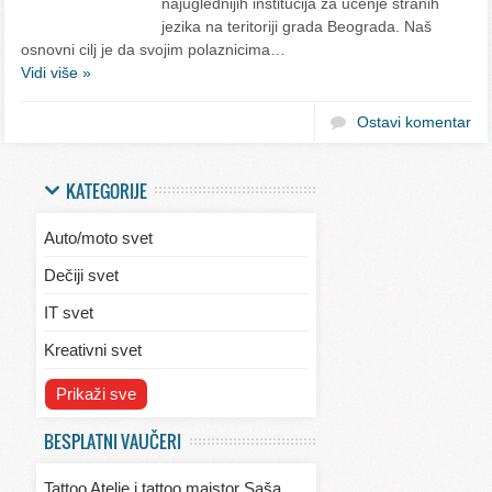
najuglednijih institucija za učenje stranih
jezika na teritoriji grada Beograda. Naš
osnovni cilj je da svojim polaznicima…
Vidi više »
Ostavi komentar
KATEGORIJE
Auto/moto svet
Dečiji svet
IT svet
Kreativni svet
Svet ekologije
Prikaži sve
Svet enterijera/eksterijera
BESPLATNI VAUČERI
Svet informacija
Tattoo Atelje i tattoo majstor Saša