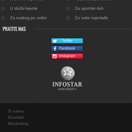
U službi lepote
Za sportski duh
Za svakog po nešto
Za vaše najmlađe
PRATITE NAS
Twitter
Facebook
Instagram
O nama
Kontakt
Marketing