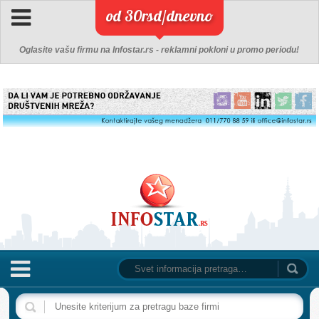
od 30rsd/dnevno
Oglasite vašu firmu na Infostar.rs - reklamni pokloni u promo periodu!
NASLOVNA