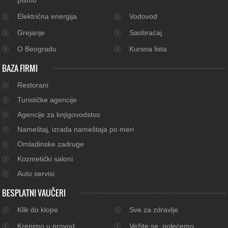
Električna energija
Vodovod
Grejanje
Saobraćaj
O Beogradu
Kursna lista
BAZA FIRMI
Restorani
Turističke agencije
Agencije za knjigovodstvo
Nameštaj, izrada nameštaja po meri
Omladinske zadruge
Kozmetički saloni
Auto servisi
BESPLATNI VAUČERI
Klik do klope
Sve za zdravlje
Krenimo u provod
Vežite se, polećemo