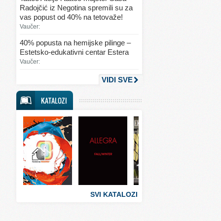
Svet kulinarstva
Radojčić iz Negotina spremili su za
vas popust od 40% na tetovaže!
Svet lepote
Vaučer:
Svet ljubavi i seksa
40% popusta na hemijske pilinge –
Estetsko-edukativni centar Estera
Svet mode
Vaučer:
Svet obrazovanja
VIDI SVE
Svet putovanja
KATALOZI
Svet sporta
Svet tehnike
Svet ugostiteljstva
Svet zabave i umetnosti
Svet zanimljivosti
Svet zdravlja
SVI KATALOZI