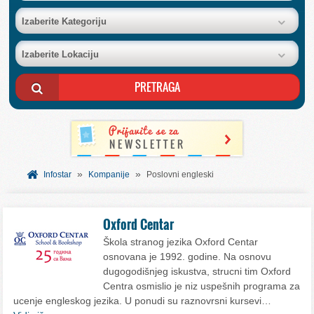
BAZA FIRMI
Izaberite Kategoriju
Izaberite Lokaciju
POSLOVNI OGLASI
AKCIJE I KATALOZI
BESPLATNI VAUČERI
»
»
SVET INFORMACIJA
Infostar
Kompanije
Poslovni engleski
USLUGE
Oxford Centar
Škola stranog jezika Oxford Centar
osnovana je 1992. godine. Na osnovu
dugogodišnjeg iskustva, strucni tim Oxford
Centra osmislio je niz uspešnih programa za
ucenje engleskog jezika. U ponudi su raznovrsni kursevi…