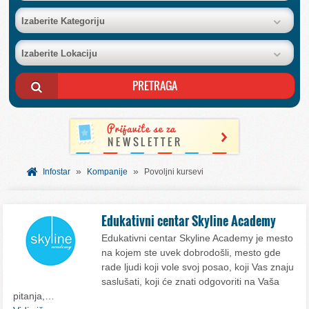
BAZA FIRMI
Izaberite Kategoriju
Izaberite Lokaciju
POSLOVNI OGLASI
AKCIJE I KATALOZI
BESPLATNI VAUČERI
»
»
SVET INFORMACIJA
Infostar
Kompanije
Povoljni kursevi
USLUGE
Edukativni centar Skyline Academy
Edukativni centar Skyline Academy je mesto
na kojem ste uvek dobrodošli, mesto gde
rade ljudi koji vole svoj posao, koji Vas znaju
saslušati, koji će znati odgovoriti na Vaša
pitanja,…