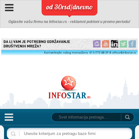
od 30rsd/dnevno
Oglasite vašu firmu na Infostar.rs - reklamni pokloni u promo periodu!
NASLOVNA