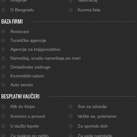
O Beogradu
Kursna lista
BAZA FIRMI
Restorani
Turističke agencije
Agencije za knjigovodstvo
Nameštaj, izrada nameštaja po meri
Omladinske zadruge
Kozmetički saloni
Auto servisi
BESPLATNI VAUČERI
Klik do klope
Sve za zdravlje
Krenimo u provod
Vežite se, polećemo
U službi lepote
Za sportski duh
Za svakog po nešto
Za vaše najmlađe