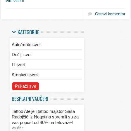
Vidi više »
Ostavi komentar
KATEGORIJE
Auto/moto svet
Dečiji svet
IT svet
Kreativni svet
Svet ekologije
Prikaži sve
Svet enterijera/eksterijera
BESPLATNI VAUČERI
Svet informacija
Tattoo Atelje i tattoo majstor Saša
Svet kulinarstva
Radojčić iz Negotina spremili su za
vas popust od 40% na tetovaže!
Svet lepote
Vaučer: