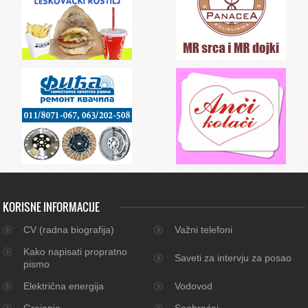
KORISNE INFORMACIJE
CV (radna biografija)
Važni telefoni
Kako napisati propratno
Saveti za intervju za posao
pismo
Električna energija
Vodovod
Grejanje
Saobraćaj