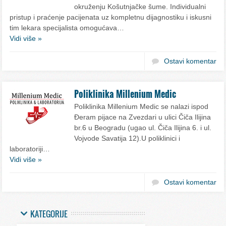
okruženju Košutnjačke šume. Individualni
pristup i praćenje pacijenata uz kompletnu dijagnostiku i iskusni
tim lekara specijalista omogućava…
Vidi više »
Ostavi komentar
Poliklinika Millenium Medic
Poliklinika Millenium Medic se nalazi ispod
Đeram pijace na Zvezdari u ulici Čiča Ilijina
br.6 u Beogradu (ugao ul. Čiča Ilijina 6. i ul.
Vojvode Savatija 12).U poliklinici i
laboratoriji…
Vidi više »
Ostavi komentar
KATEGORIJE