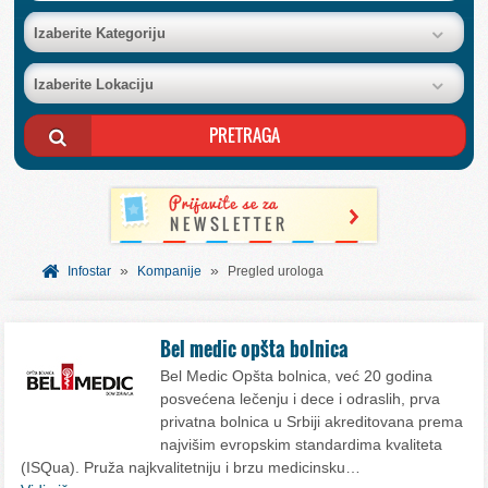
BAZA FIRMI
Izaberite Kategoriju
Izaberite Lokaciju
POSLOVNI OGLASI
AKCIJE I KATALOZI
BESPLATNI VAUČERI
»
»
SVET INFORMACIJA
Infostar
Kompanije
Pregled urologa
USLUGE
Bel medic opšta bolnica
Bel Medic Opšta bolnica, već 20 godina
posvećena lečenju i dece i odraslih, prva
privatna bolnica u Srbiji akreditovana prema
najvišim evropskim standardima kvaliteta
(ISQua). Pruža najkvalitetniju i brzu medicinsku…