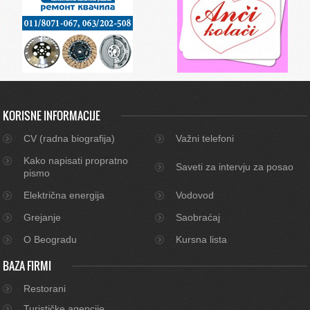
KORISNE INFORMACIJE
CV (radna biografija)
Važni telefoni
Kako napisati propratno
Saveti za intervju za posao
pismo
Električna energija
Vodovod
Grejanje
Saobraćaj
O Beogradu
Kursna lista
BAZA FIRMI
Restorani
Turističke agencije