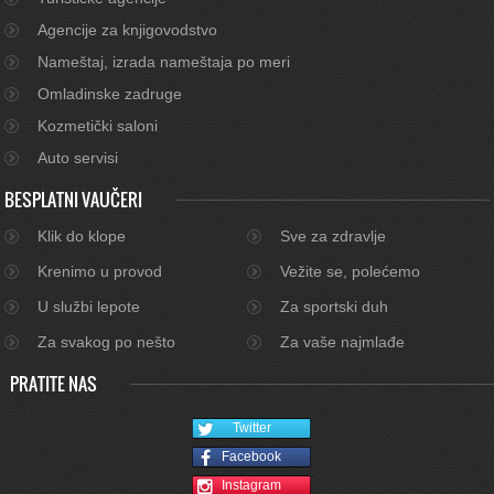
Agencije za knjigovodstvo
Nameštaj, izrada nameštaja po meri
Omladinske zadruge
Kozmetički saloni
Auto servisi
BESPLATNI VAUČERI
Klik do klope
Sve za zdravlje
Krenimo u provod
Vežite se, polećemo
U službi lepote
Za sportski duh
Za svakog po nešto
Za vaše najmlađe
PRATITE NAS
Twitter
Facebook
Instagram