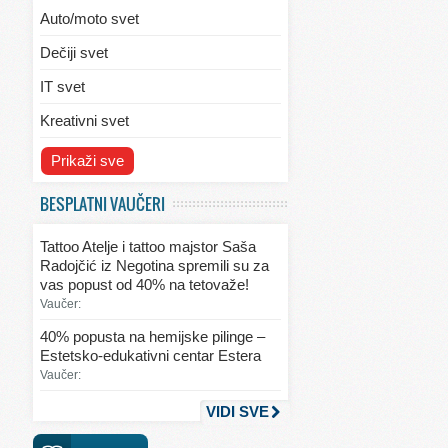
Auto/moto svet
Dečiji svet
IT svet
Kreativni svet
Svet ekologije
Prikaži sve
Svet enterijera/eksterijera
BESPLATNI VAUČERI
Svet informacija
Tattoo Atelje i tattoo majstor Saša
Svet kulinarstva
Radojčić iz Negotina spremili su za
vas popust od 40% na tetovaže!
Svet lepote
Vaučer:
Svet ljubavi i seksa
40% popusta na hemijske pilinge –
Estetsko-edukativni centar Estera
Svet mode
Vaučer:
Svet obrazovanja
VIDI SVE
Svet putovanja