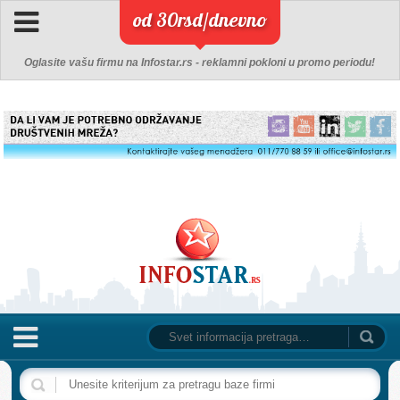
od 30rsd/dnevno
Oglasite vašu firmu na Infostar.rs - reklamni pokloni u promo periodu!
NASLOVNA