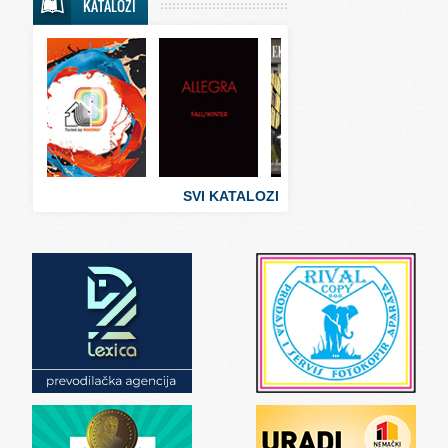
KATALOZI
Svet sporta
Svet tehnike
Svet ugostiteljstva
Svet zabave i umetnosti
Svet zanimljivosti
Svet zdravlja
SVI KATALOZI