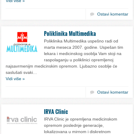
Vidi više »
Ostavi komentar
Poliklinika Multimedika
Poliklinika Multimedika uspešno radi od
marta meseca 2007. godine. Uspešan tim
lekara i medicinskog osoblja Vam stoji na
raspolaganju u poliklinici opremljenoj
najsavrmenijm medicinskim opremom. Ljubazno osoblje će
saslušati svaki…
Vidi više »
Ostavi komentar
IRVA Clinic
IRVA Clinic je opremljena medicinskom
opremom poslednje generacije,
lokalizovana u mirnom i diskretnom