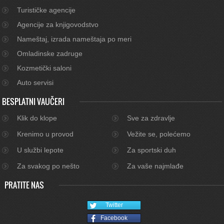
Turističke agencije
Agencije za knjigovodstvo
Nameštaj, izrada nameštaja po meri
Omladinske zadruge
Kozmetički saloni
Auto servisi
BESPLATNI VAUČERI
Klik do klope
Sve za zdravlje
Krenimo u provod
Vežite se, polećemo
U službi lepote
Za sportski duh
Za svakog po nešto
Za vaše najmlađe
PRATITE NAS
Twitter
Facebook