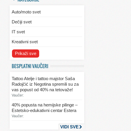
Auto/moto svet
Dečiji svet
IT svet
Kreativni svet
Svet ekologije
Prikaži sve
Svet enterijera/eksterijera
BESPLATNI VAUČERI
Svet informacija
Tattoo Atelje i tattoo majstor Saša
Svet kulinarstva
Radojčić iz Negotina spremili su za
vas popust od 40% na tetovaže!
Svet lepote
Vaučer:
Svet ljubavi i seksa
40% popusta na hemijske pilinge –
Estetsko-edukativni centar Estera
Svet mode
Vaučer:
Svet obrazovanja
VIDI SVE