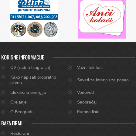
KORISNE INFORMACIJE
CV (radna biografija)
Važni telefoni
Kako napisati propratno
Saveti za intervju za posao
pismo
Električna energija
Vodovod
Grejanje
Saobraćaj
O Beogradu
Kursna lista
BAZA FIRMI
Restorani