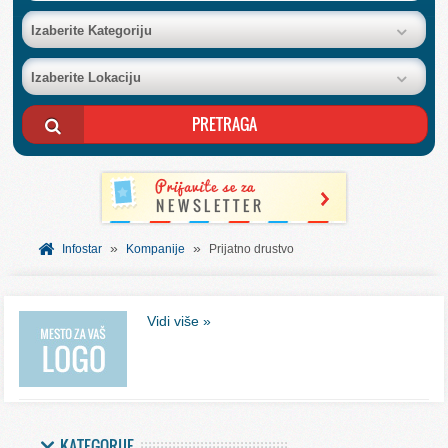
BAZA FIRMI
Izaberite Kategoriju
Izaberite Lokaciju
POSLOVNI OGLASI
AKCIJE I KATALOZI
BESPLATNI VAUČERI
»
»
SVET INFORMACIJA
Infostar
Kompanije
Prijatno drustvo
USLUGE
Vidi više »
KATEGORIJE