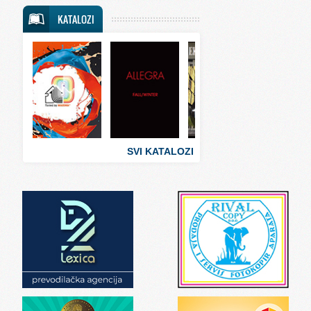
Svet putovanja
KATALOZI
Svet sporta
Svet tehnike
Svet ugostiteljstva
Svet zabave i umetnosti
Svet zanimljivosti
Svet zdravlja
SVI KATALOZI