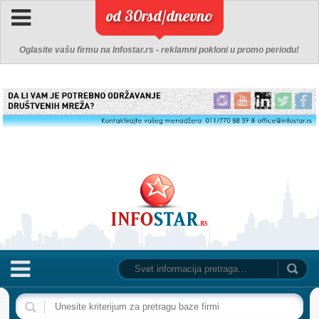
od 30rsd/dnevno
Oglasite vašu firmu na Infostar.rs - reklamni pokloni u promo periodu!
NASLOVNA