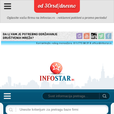
od 30rsd/dnevno
Oglasite vašu firmu na Infostar.rs - reklamni pokloni u promo periodu!
NASLOVNA