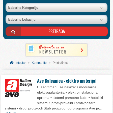
BAZA FIRMI
Izaberite Kategoriju
Izaberite Lokaciju
POSLOVNI OGLASI
AKCIJE I KATALOZI
BESPLATNI VAUČERI
»
»
SVET INFORMACIJA
Infostar
Kompanije
Priključnice
USLUGE
Ave Balcanica – elektro materijal
U asortimanu se nalaze: • modularna
elektrogalanterija • elektroinstalaciona
oprema • sistemi pametne kuće • hotelski
sistemi • protivprovalni i protivpožarni
sistemi • drugi proizvodi Stub proizvodnog programa Ave je…