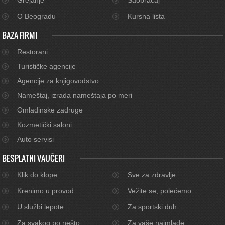
O Beogradu
Kursna lista
BAZA FIRMI
Restorani
Turističke agencije
Agencije za knjigovodstvo
Nameštaj, izrada nameštaja po meri
Omladinske zadruge
Kozmetički saloni
Auto servisi
BESPLATNI VAUČERI
Klik do klope
Sve za zdravlje
Krenimo u provod
Vežite se, polećemo
U službi lepote
Za sportski duh
Za svakog po nešto
Za vaše najmlađe