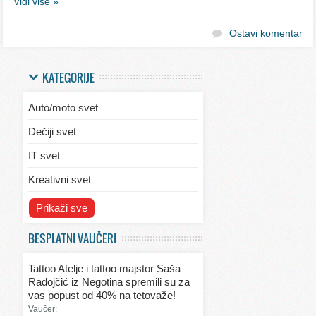
Vidi više »
Ostavi komentar
KATEGORIJE
Auto/moto svet
Dečiji svet
IT svet
Kreativni svet
Svet ekologije
Prikaži sve
Svet enterijera/eksterijera
BESPLATNI VAUČERI
Svet informacija
Tattoo Atelje i tattoo majstor Saša
Svet kulinarstva
Radojčić iz Negotina spremili su za
vas popust od 40% na tetovaže!
Svet lepote
Vaučer: