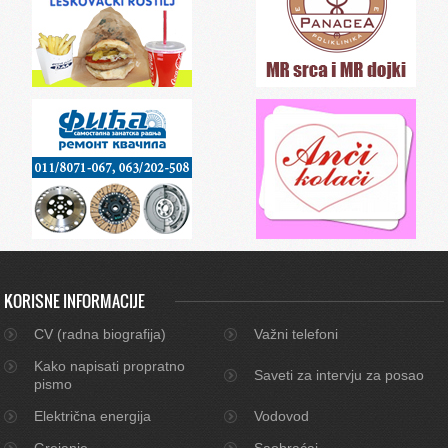
KORISNE INFORMACIJE
CV (radna biografija)
Važni telefoni
Kako napisati propratno
Saveti za intervju za posao
pismo
Električna energija
Vodovod
Grejanje
Saobraćaj