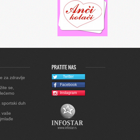
PRATITE NAS
Twitter
e za zdravlje
Facebook
žite se,
lećemo
Instagram
 sportski duh
 vaše
jmlađe