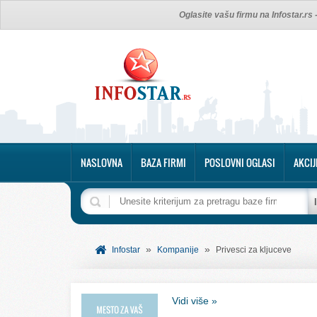
Oglasite vašu firmu na Infostar.rs
NASLOVNA
BAZA FIRMI
POSLOVNI OGLASI
AKCIJ
»
»
Infostar
Kompanije
Privesci za kljuceve
Vidi više »