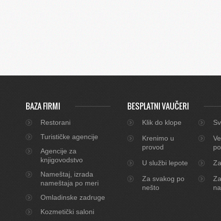
BAZA FIRMI
BESPLATNI VAUČERI
Restorani
Klik do klope
Sv
Turističke agencije
Krenimo u
Ve
provod
po
Agencije za
knjigovodstvo
U službi lepote
Za
Nameštaj, izrada
Za svakog po
Za
nameštaja po meri
nešto
na
Omladinske zadruge
Kozmetički saloni