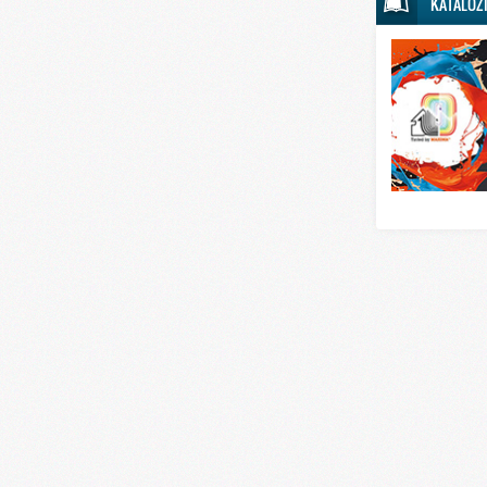
KATALOZ
Svet sporta
Svet tehnike
Svet ugostitelj
Svet zabave i
Svet zanimljivo
Svet zdravlja