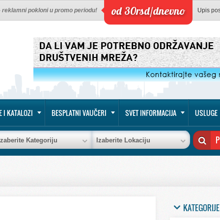
od 30rsd/dnevno
 - reklamni pokloni u promo periodu!
Upis po
E I KATALOZI
BESPLATNI VAUČERI
SVET INFORMACIJA
USLUGE
Izaberite Kategoriju
Izaberite Lokaciju
KATEGORIJE