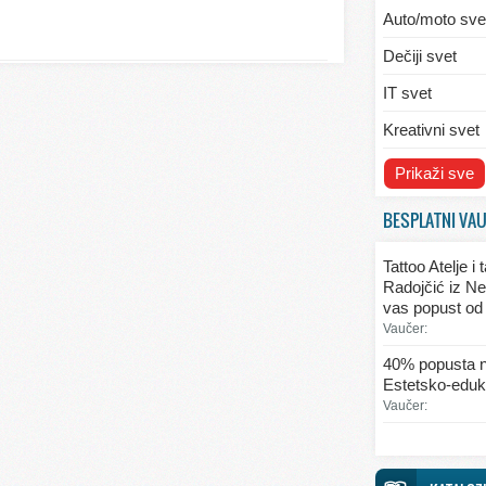
Auto/moto sve
Dečiji svet
IT svet
Kreativni svet
Svet ekologije
Prikaži sve
Svet enterijera
BESPLATNI VA
Svet informaci
Tattoo Atelje i
Svet kulinarst
Radojčić iz Ne
vas popust od
Svet lepote
Vaučer:
Svet ljubavi i 
40% popusta n
Estetsko-eduka
Svet mode
Vaučer:
Svet obrazova
Svet putovanj