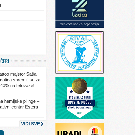
t
/eksterijera
UČERI
ja
 tattoo majstor Saša
va
gotina spremili su za
 40% na tetovaže!
seksa
a hemijske pilinge –
tivni centar Estera
nja
VIDI SVE
a