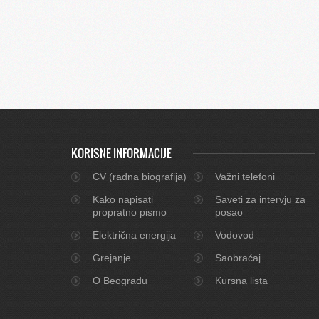
KORISNE INFORMACIJE
CV (radna biografija)
Važni telefoni
Kako napisati
Saveti za intervju za
propratno pismo
posao
Električna energija
Vodovod
Grejanje
Saobraćaj
O Beogradu
Kursna lista