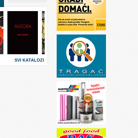
I
stva
 umetnosti
sti
SVI KATALOZI