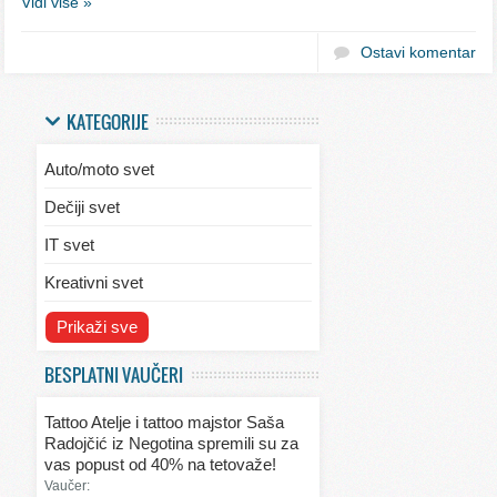
Vidi više »
Ostavi komentar
KATEGORIJE
Auto/moto svet
Dečiji svet
IT svet
Kreativni svet
Svet ekologije
Prikaži sve
Svet enterijera/eksterijera
BESPLATNI VAUČERI
Svet informacija
Tattoo Atelje i tattoo majstor Saša
Svet kulinarstva
Radojčić iz Negotina spremili su za
vas popust od 40% na tetovaže!
Svet lepote
Vaučer: