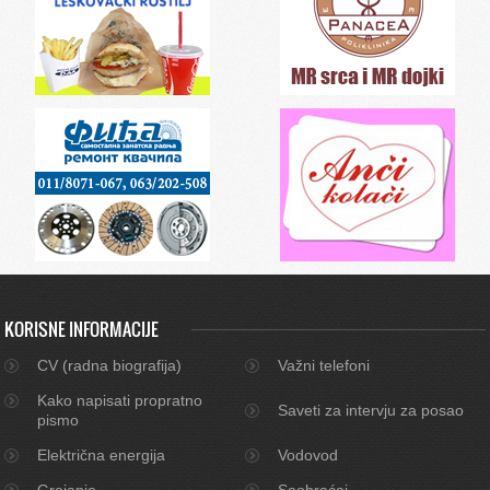
KORISNE INFORMACIJE
CV (radna biografija)
Važni telefoni
Kako napisati propratno
Saveti za intervju za posao
pismo
Električna energija
Vodovod
Grejanje
Saobraćaj