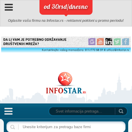
od 30rsd/dnevno
Oglasite vašu firmu na Infostar.rs - reklamni pokloni u promo periodu!
NASLOVNA