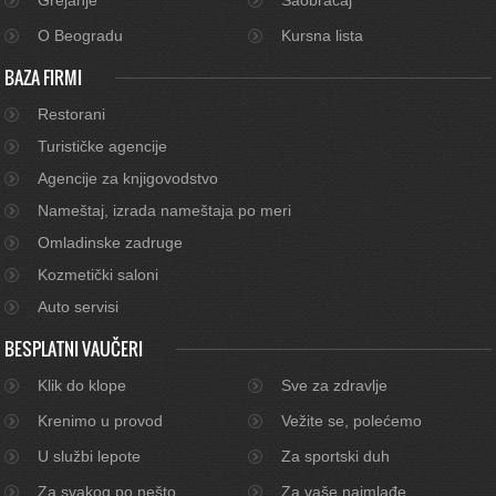
O Beogradu
Kursna lista
BAZA FIRMI
Restorani
Turističke agencije
Agencije za knjigovodstvo
Nameštaj, izrada nameštaja po meri
Omladinske zadruge
Kozmetički saloni
Auto servisi
BESPLATNI VAUČERI
Klik do klope
Sve za zdravlje
Krenimo u provod
Vežite se, polećemo
U službi lepote
Za sportski duh
Za svakog po nešto
Za vaše najmlađe