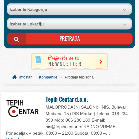
BAZA FIRMI
Izaberite Kategoriju
Izaberite Lokaciju
POSLOVNI OGLASI
AKCIJE I KATALOZI
BESPLATNI VAUČERI
»
»
SVET INFORMACIJA
Infostar
Kompanije
Prodaja tepisona
USLUGE
Tepih Centar d.o.o.
MALOPRODAJNI SALONI: NIŠ, Bulevar
Mediana 15 (DIS Market) Tel/fax. 018 234
999 Mob: 066 280 189 E-mail:
nis@tepihcentar.rs RADNO VREME:
Ponedeljak – petak: 09:00 – 21:00 Subota: 09:00 –…