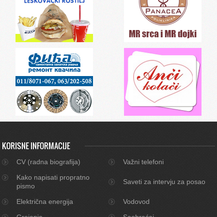
KORISNE INFORMACIJE
CV (radna biografija)
Važni telefoni
Kako napisati propratno
Saveti za intervju za posao
pismo
Električna energija
Vodovod
Grejanje
Saobraćaj