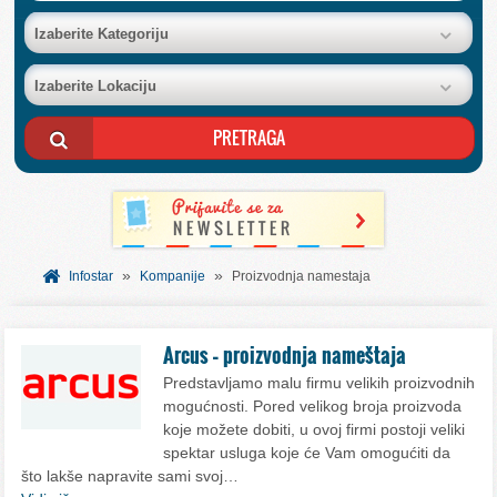
BAZA FIRMI
Izaberite Kategoriju
Izaberite Lokaciju
POSLOVNI OGLASI
AKCIJE I KATALOZI
BESPLATNI VAUČERI
»
»
SVET INFORMACIJA
Infostar
Kompanije
Proizvodnja namestaja
USLUGE
Arcus – proizvodnja nameštaja
Predstavljamo malu firmu velikih proizvodnih
mogućnosti. Pored velikog broja proizvoda
koje možete dobiti, u ovoj firmi postoji veliki
spektar usluga koje će Vam omogućiti da
što lakše napravite sami svoj…