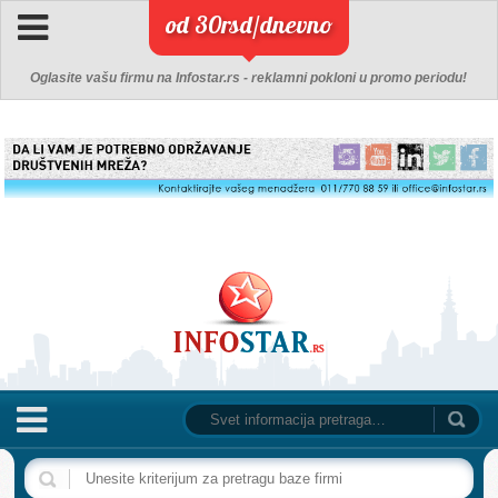
od 30rsd/dnevno
Oglasite vašu firmu na Infostar.rs - reklamni pokloni u promo periodu!
NASLOVNA