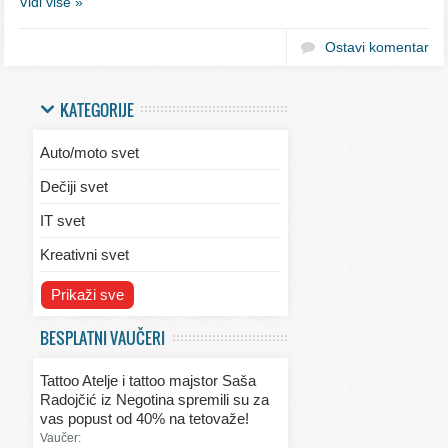
Vidi više »
Ostavi komentar
KATEGORIJE
Auto/moto svet
Dečiji svet
IT svet
Kreativni svet
Svet ekologije
Prikaži sve
Svet enterijera/eksterijera
BESPLATNI VAUČERI
Svet informacija
Tattoo Atelje i tattoo majstor Saša
Svet kulinarstva
Radojčić iz Negotina spremili su za
vas popust od 40% na tetovaže!
Svet lepote
Vaučer: