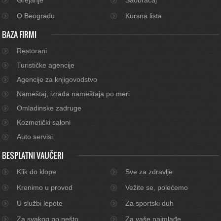
O Beogradu
Kursna lista
BAZA FIRMI
Restorani
Turističke agencije
Agencije za knjigovodstvo
Nameštaj, izrada nameštaja po meri
Omladinske zadruge
Kozmetički saloni
Auto servisi
BESPLATNI VAUČERI
Klik do klope
Sve za zdravlje
Krenimo u provod
Vežite se, polećemo
U službi lepote
Za sportski duh
Za svakog po nešto
Za vaše najmlađe