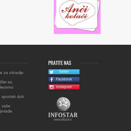
PRATITE NAS
Twitter
e za zdravlje
Facebook
žite se,
lećemo
Instagram
 sportski duh
 vaše
jmlađe