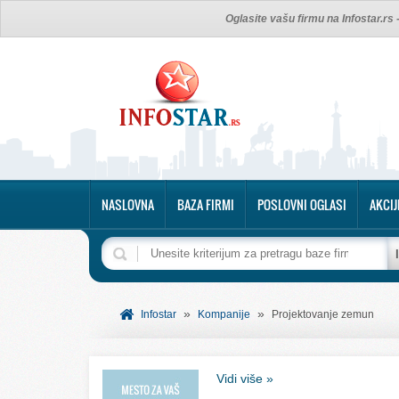
Oglasite vašu firmu na Infostar.rs
NASLOVNA
BAZA FIRMI
POSLOVNI OGLASI
AKCIJ
»
»
Infostar
Kompanije
Projektovanje zemun
Vidi više »