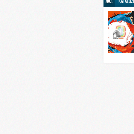
KATALOZ
Svet sporta
Svet tehnike
Svet ugostitelj
Svet zabave i
Svet zanimljivo
Svet zdravlja