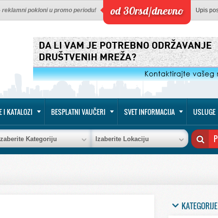
od 30rsd/dnevno
 - reklamni pokloni u promo periodu!
Upis po
E I KATALOZI
BESPLATNI VAUČERI
SVET INFORMACIJA
USLUGE
Izaberite Kategoriju
Izaberite Lokaciju
KATEGORIJE