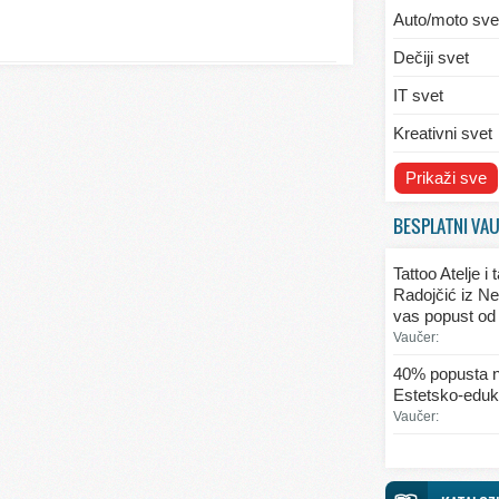
Auto/moto sve
Dečiji svet
IT svet
Kreativni svet
Svet ekologije
Prikaži sve
Svet enterijera
BESPLATNI VA
Svet informaci
Tattoo Atelje i
Svet kulinarst
Radojčić iz Ne
vas popust od
Svet lepote
Vaučer:
Svet ljubavi i 
40% popusta n
Estetsko-eduka
Svet mode
Vaučer:
Svet obrazova
Svet putovanj