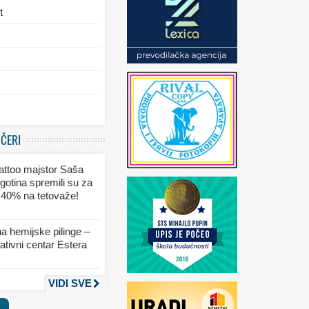
t
/eksterijera
UČERI
ja
 tattoo majstor Saša
va
gotina spremili su za
 40% na tetovaže!
seksa
a hemijske pilinge –
tivni centar Estera
nja
VIDI SVE
a