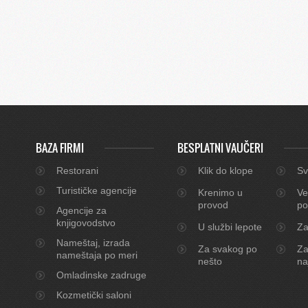
BAZA FIRMI
BESPLATNI VAUČERI
Restorani
Klik do klope
Sv
Turističke agencije
Krenimo u
Ve
provod
po
Agencije za
knjigovodstvo
U službi lepote
Za
Nameštaj, izrada
Za svakog po
Za
nameštaja po meri
nešto
na
Omladinske zadruge
Kozmetički saloni