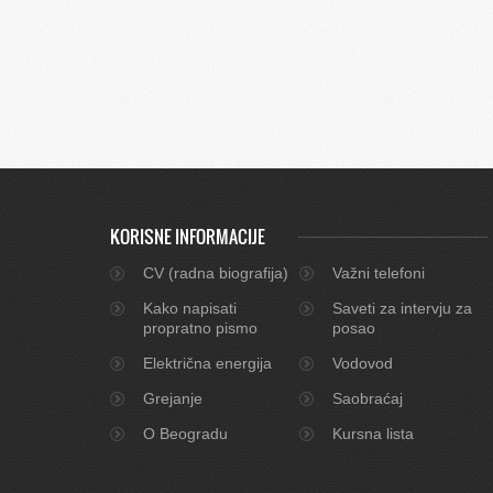
KORISNE INFORMACIJE
CV (radna biografija)
Važni telefoni
Kako napisati
Saveti za intervju za
propratno pismo
posao
Električna energija
Vodovod
Grejanje
Saobraćaj
O Beogradu
Kursna lista