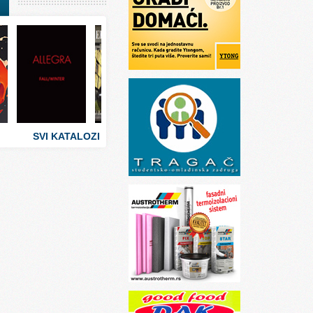
I
stva
 umetnosti
sti
SVI KATALOZI