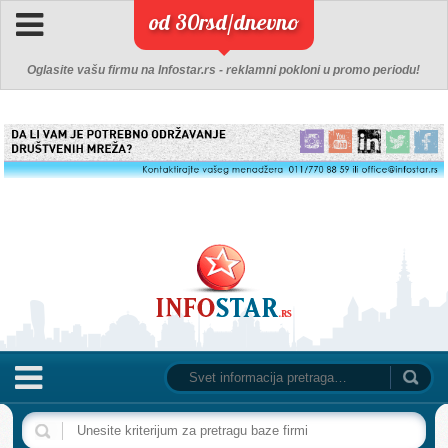
od 30rsd/dnevno
Oglasite vašu firmu na Infostar.rs - reklamni pokloni u promo periodu!
NASLOVNA