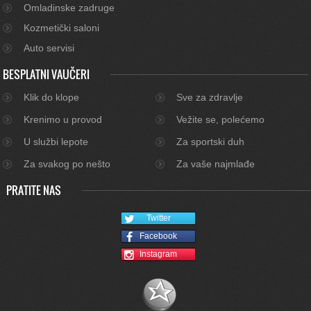
Omladinske zadruge
Kozmetički saloni
Auto servisi
BESPLATNI VAUČERI
Klik do klope
Sve za zdravlje
Krenimo u provod
Vežite se, polećemo
U službi lepote
Za sportski duh
Za svakog po nešto
Za vaše najmlađe
PRATITE NAS
Twitter
Facebook
Instagram