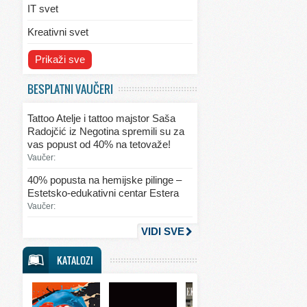
IT svet
Kreativni svet
Svet ekologije
Prikaži sve
Svet enterijera/eksterijera
BESPLATNI VAUČERI
Svet informacija
Tattoo Atelje i tattoo majstor Saša
Svet kulinarstva
Radojčić iz Negotina spremili su za
vas popust od 40% na tetovaže!
Svet lepote
Vaučer:
Svet ljubavi i seksa
40% popusta na hemijske pilinge –
Estetsko-edukativni centar Estera
Svet mode
Vaučer:
Svet obrazovanja
VIDI SVE
Svet putovanja
KATALOZI
Svet sporta
Svet tehnike