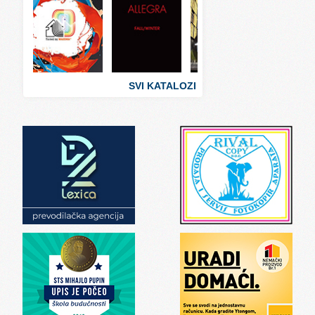
Svet ugostiteljstva
Svet zabave i umetnosti
Svet zanimljivosti
Svet zdravlja
SVI KATALOZI