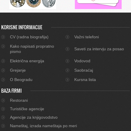
KORISNE INFORMACIJE
CV (radna biografija)
Važni telefoni
Kako napisati propratno
Saveti za intervju za posao
pismo
Električna energija
Vodovod
Grejanje
Saobraćaj
O Beogradu
Kursna lista
BAZA FIRMI
Restorani
Turističke agencije
Agencije za knjigovodstvo
Nameštaj, izrada nameštaja po meri