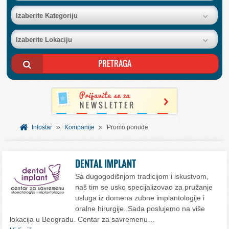
BAZA FIRMI
Izaberite Kategoriju
Izaberite Lokaciju
POSLOVNI OGLASI
AKCIJE I KATALOZI
BESPLATNI VAUČERI
»
»
SVET INFORMACIJA
Infostar
Kompanije
Promo ponude
USLUGE
DENTAL IMPLANT
Sa dugogodišnjom tradicijom i iskustvom,
naš tim se usko specijalizovao za pružanje
usluga iz domena zubne implantologije i
oralne hirurgije. Sada poslujemo na više
lokacija u Beogradu. Centar za savremenu…