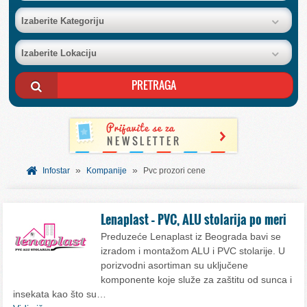
BAZA FIRMI
Izaberite Kategoriju
Izaberite Lokaciju
POSLOVNI OGLASI
AKCIJE I KATALOZI
BESPLATNI VAUČERI
»
»
SVET INFORMACIJA
Infostar
Kompanije
Pvc prozori cene
USLUGE
Lenaplast – PVC, ALU stolarija po meri
Preduzeće Lenaplast iz Beograda bavi se
izradom i montažom ALU i PVC stolarije. U
porizvodni asortiman su uključene
komponente koje služe za zaštitu od sunca i
insekata kao što su…