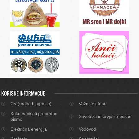
KORISNE INFORMACIJE
CV (radna biografija)
Važni telefoni
Kako napisati propratno
Saveti za intervju za posao
pismo
Električna energija
Vodovod
Grejanje
Saobraćaj