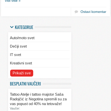
Vidi više »
Ostavi komentar
KATEGORIJE
Auto/moto svet
Dečiji svet
IT svet
Kreativni svet
Svet ekologije
Prikaži sve
Svet enterijera/eksterijera
BESPLATNI VAUČERI
Svet informacija
Tattoo Atelje i tattoo majstor Saša
Svet kulinarstva
Radojčić iz Negotina spremili su za
vas popust od 40% na tetovaže!
Svet lepote
Vaučer: