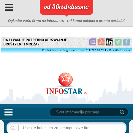
od 30rsd/dnevno
Oglasite vašu firmu na Infostar.rs - reklamni pokloni u promo periodu!
NASLOVNA