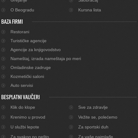
O Beogradu
Kursna lista
BAZA FIRMI
Restorani
Turističke agencije
Agencije za knjigovodstvo
Nameštaj, izrada nameštaja po meri
Omladinske zadruge
Kozmetički saloni
Auto servisi
BESPLATNI VAUČERI
Klik do klope
Sve za zdravlje
Krenimo u provod
Vežite se, polećemo
U službi lepote
Za sportski duh
Za svakog po nešto
Za vaše najmlađe