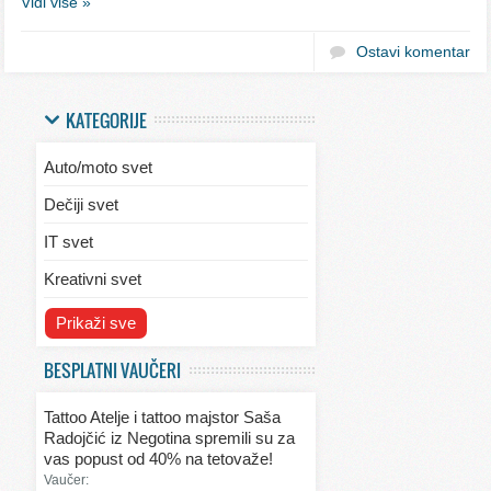
Vidi više »
Ostavi komentar
KATEGORIJE
Auto/moto svet
Dečiji svet
IT svet
Kreativni svet
Svet ekologije
Prikaži sve
Svet enterijera/eksterijera
BESPLATNI VAUČERI
Svet informacija
Tattoo Atelje i tattoo majstor Saša
Svet kulinarstva
Radojčić iz Negotina spremili su za
vas popust od 40% na tetovaže!
Svet lepote
Vaučer: