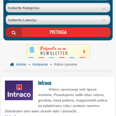
BAZA FIRMI
Izaberite Kategoriju
Izaberite Lokaciju
POSLOVNI OGLASI
AKCIJE I KATALOZI
BESPLATNI VAUČERI
»
»
SVET INFORMACIJA
Infostar
Kompanije
Rafovi i gondole
USLUGE
Intraco
Vršimo opremanje svih tipova
marketa, Posedujemo veliki izbor rafova,
gondola, kasa pultova, magacinskih polica
za palatiziranu robu i prateću opremu.
Distributeri smo kako stranih tako i domaćih…