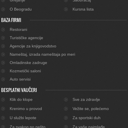
O Beogradu
Kursna lista
BAZA FIRMI
Restorani
Turističke agencije
Agencije za knjigovodstvo
Nameštaj, izrada nameštaja po meri
Omladinske zadruge
Kozmetički saloni
Auto servisi
BESPLATNI VAUČERI
Klik do klope
Sve za zdravlje
Krenimo u provod
Vežite se, polećemo
U službi lepote
Za sportski duh
Za svakog po nešto
Za vaše najmlađe