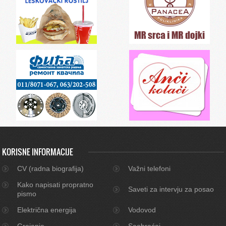
KORISNE INFORMACIJE
CV (radna biografija)
Važni telefoni
Kako napisati propratno
Saveti za intervju za posao
pismo
Električna energija
Vodovod
Grejanje
Saobraćaj