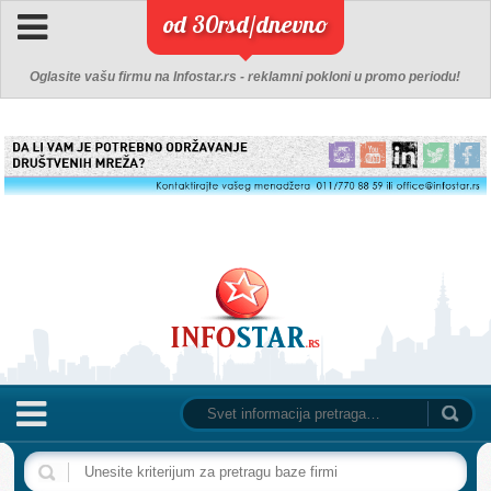
od 30rsd/dnevno
Oglasite vašu firmu na Infostar.rs - reklamni pokloni u promo periodu!
NASLOVNA