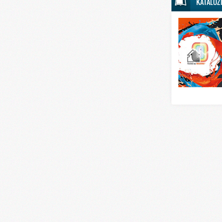
KATALOZ
Svet sporta
Svet tehnike
Svet ugostitelj
Svet zabave i
Svet zanimljivo
Svet zdravlja