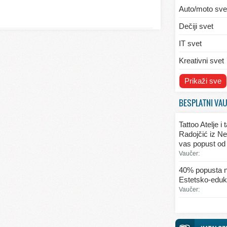
Auto/moto sve
Dečiji svet
IT svet
Kreativni svet
Svet ekologije
Prikaži sve
Svet enterijera
BESPLATNI VA
Svet informaci
Tattoo Atelje i
Svet kulinarst
Radojčić iz Ne
vas popust od
Svet lepote
Vaučer:
Svet ljubavi i 
40% popusta n
Estetsko-eduka
Svet mode
Vaučer:
Svet obrazova
Svet putovanj