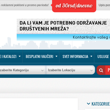
od 30rsd/dnevno
 - reklamni pokloni u promo periodu!
Upis po
E I KATALOZI
BESPLATNI VAUČERI
SVET INFORMACIJA
USLUGE
Izaberite Kategoriju
Izaberite Lokaciju
KATEGORIJE