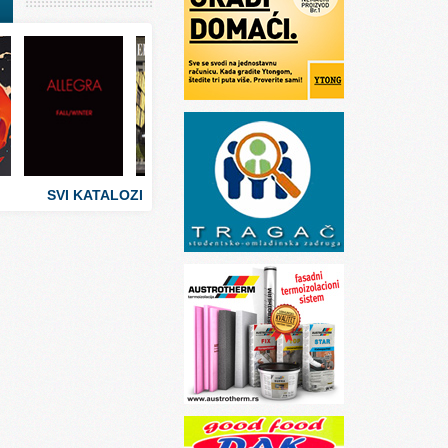
I
stva
 umetnosti
sti
SVI KATALOZI