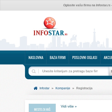
Oglasite vašu firmu na Infostar.rs
NASLOVNA
BAZA FIRMI
POSLOVNI OGLASI
AKCIJ
»
»
Infostar
Kompanije
Registracija
Vidi više »