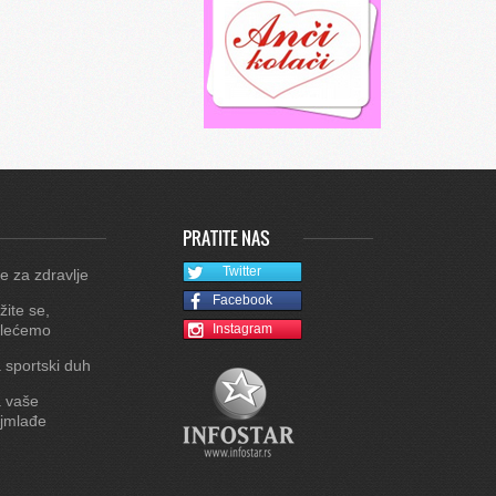
PRATITE NAS
Twitter
e za zdravlje
Facebook
žite se,
lećemo
Instagram
 sportski duh
 vaše
jmlađe