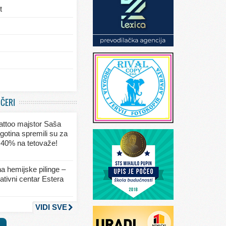
t
/eksterijera
UČERI
ja
 tattoo majstor Saša
va
gotina spremili su za
 40% na tetovaže!
seksa
a hemijske pilinge –
tivni centar Estera
nja
VIDI SVE
a