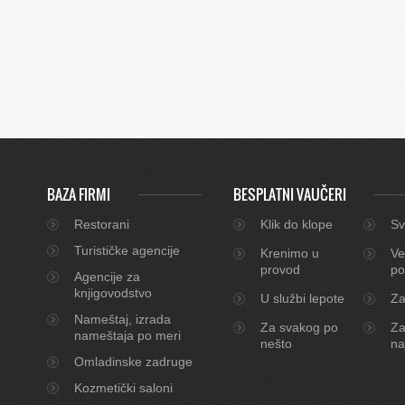
BAZA FIRMI
BESPLATNI VAUČERI
Restorani
Klik do klope
Sv
Turističke agencije
Krenimo u
Ve
provod
po
Agencije za
knjigovodstvo
U službi lepote
Za
Nameštaj, izrada
Za svakog po
Za
nameštaja po meri
nešto
na
Omladinske zadruge
Kozmetički saloni