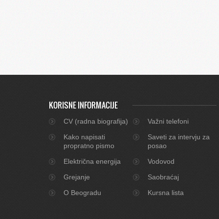
KORISNE INFORMACIJE
CV (radna biografija)
Važni telefoni
Kako napisati
Saveti za intervju za
propratno pismo
posao
Električna energija
Vodovod
Grejanje
Saobraćaj
O Beogradu
Kursna lista