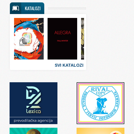
Svet putovanja
KATALOZI
Svet sporta
Svet tehnike
Svet ugostiteljstva
Svet zabave i umetnosti
Svet zanimljivosti
Svet zdravlja
SVI KATALOZI