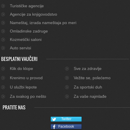
Turističke agencije
Agencije za knjigovodstvo
Nameštaj, izrada nameštaja po meri
Omladinske zadruge
Kozmetički saloni
Auto servisi
BESPLATNI VAUČERI
Klik do klope
Sve za zdravlje
Krenimo u provod
Vežite se, polećemo
U službi lepote
Za sportski duh
Za svakog po nešto
Za vaše najmlađe
PRATITE NAS
Twitter
Facebook