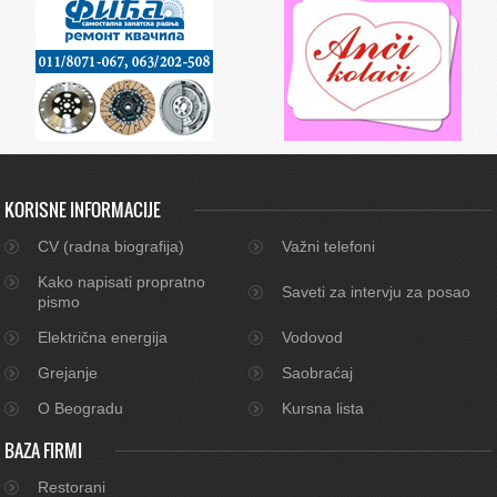
KORISNE INFORMACIJE
CV (radna biografija)
Važni telefoni
Kako napisati propratno
Saveti za intervju za posao
pismo
Električna energija
Vodovod
Grejanje
Saobraćaj
O Beogradu
Kursna lista
BAZA FIRMI
Restorani