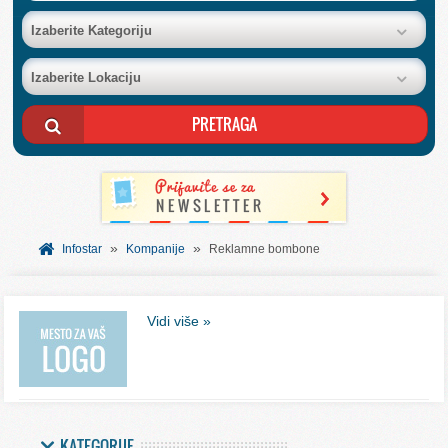
BAZA FIRMI
Izaberite Kategoriju
Izaberite Lokaciju
POSLOVNI OGLASI
AKCIJE I KATALOZI
BESPLATNI VAUČERI
»
»
SVET INFORMACIJA
Infostar
Kompanije
Reklamne bombone
USLUGE
Vidi više »
KATEGORIJE