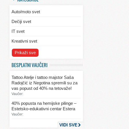
Auto/moto svet
Dečiji svet
IT svet
Kreativni svet
Svet ekologije
Prikaži sve
Svet enterijera/eksterijera
BESPLATNI VAUČERI
Svet informacija
Tattoo Atelje i tattoo majstor Saša
Svet kulinarstva
Radojčić iz Negotina spremili su za
vas popust od 40% na tetovaže!
Svet lepote
Vaučer:
Svet ljubavi i seksa
40% popusta na hemijske pilinge –
Estetsko-edukativni centar Estera
Svet mode
Vaučer:
Svet obrazovanja
VIDI SVE