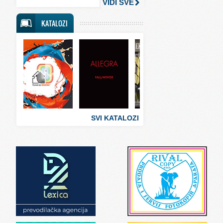
VIDI SVE
Svet putovanja
KATALOZI
Svet sporta
Svet tehnike
Svet ugostiteljstva
Svet zabave i umetnosti
Svet zanimljivosti
Svet zdravlja
SVI KATALOZI