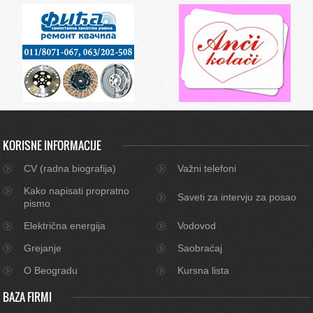
KORISNE INFORMACIJE
CV (radna biografija)
Važni telefoni
Kako napisati propratno
Saveti za intervju za posao
pismo
Električna energija
Vodovod
Grejanje
Saobraćaj
O Beogradu
Kursna lista
BAZA FIRMI