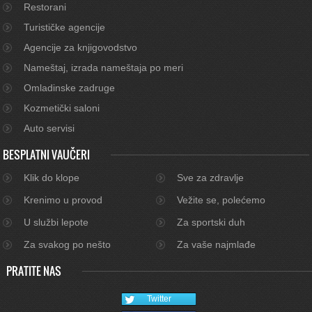
Restorani
Turističke agencije
Agencije za knjigovodstvo
Nameštaj, izrada nameštaja po meri
Omladinske zadruge
Kozmetički saloni
Auto servisi
BESPLATNI VAUČERI
Klik do klope
Sve za zdravlje
Krenimo u provod
Vežite se, polećemo
U službi lepote
Za sportski duh
Za svakog po nešto
Za vaše najmlađe
PRATITE NAS
Twitter