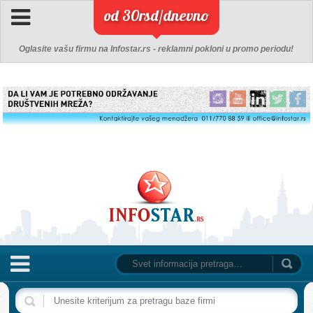
od 30rsd/dnevno
Oglasite vašu firmu na Infostar.rs - reklamni pokloni u promo periodu!
NASLOVNA