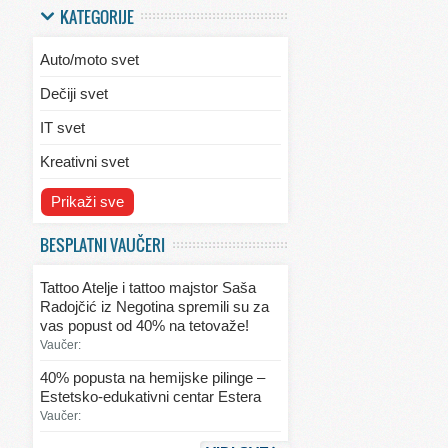
KATEGORIJE
Auto/moto svet
Dečiji svet
IT svet
Kreativni svet
Svet ekologije
Prikaži sve
Svet enterijera/eksterijera
BESPLATNI VAUČERI
Svet informacija
Tattoo Atelje i tattoo majstor Saša
Svet kulinarstva
Radojčić iz Negotina spremili su za
vas popust od 40% na tetovaže!
Svet lepote
Vaučer:
Svet ljubavi i seksa
40% popusta na hemijske pilinge –
Estetsko-edukativni centar Estera
Svet mode
Vaučer:
Svet obrazovanja