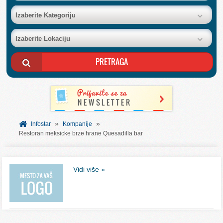
BAZA FIRMI
Izaberite Kategoriju
Izaberite Lokaciju
POSLOVNI OGLASI
AKCIJE I KATALOZI
BESPLATNI VAUČERI
»
»
SVET INFORMACIJA
Infostar
Kompanije
Restoran meksicke brze hrane Quesadilla bar
USLUGE
Vidi više »