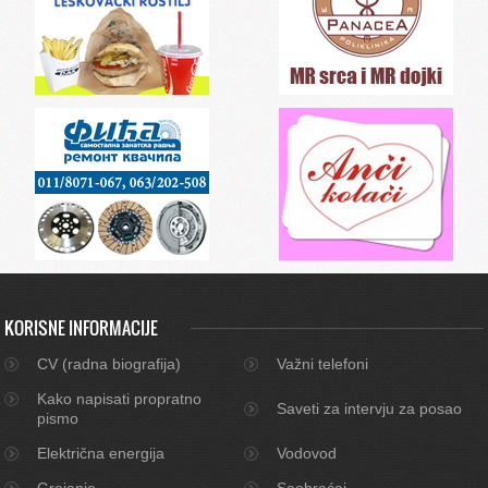
KORISNE INFORMACIJE
CV (radna biografija)
Važni telefoni
Kako napisati propratno
Saveti za intervju za posao
pismo
Električna energija
Vodovod
Grejanje
Saobraćaj