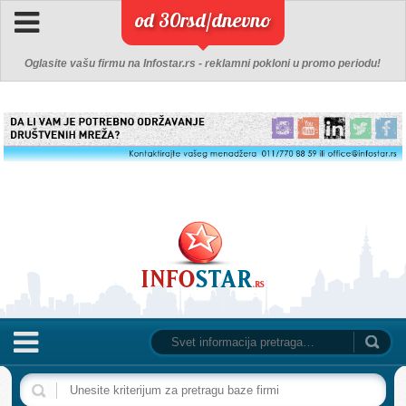
od 30rsd/dnevno
Oglasite vašu firmu na Infostar.rs - reklamni pokloni u promo periodu!
NASLOVNA