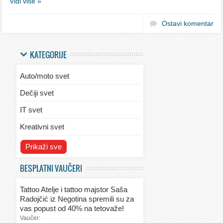
Vidi više »
Ostavi komentar
KATEGORIJE
Auto/moto svet
Dečiji svet
IT svet
Kreativni svet
Svet ekologije
Prikaži sve
Svet enterijera/eksterijera
BESPLATNI VAUČERI
Svet informacija
Tattoo Atelje i tattoo majstor Saša
Svet kulinarstva
Radojčić iz Negotina spremili su za
vas popust od 40% na tetovaže!
Svet lepote
Vaučer: