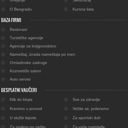
O Beogradu
Kursna lista
BAZA FIRMI
Restorani
Turističke agencije
Agencije za knjigovodstvo
Nameštaj, izrada nameštaja po meri
Omladinske zadruge
Kozmetički saloni
Auto servisi
BESPLATNI VAUČERI
Klik do klope
Sve za zdravlje
Krenimo u provod
Vežite se, polećemo
U službi lepote
Za sportski duh
Za svakog po nešto
Za vaše najmlađe