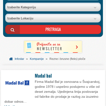
BAZA FIRMI
Izaberite Kategoriju
Izaberite Lokaciju
POSLOVNI OGLASI
AKCIJE I KATALOZI
BESPLATNI VAUČERI
»
»
SVET INFORMACIJA
Infostar
Kompanije
Rezne i brusne (fleks) ploče
USLUGE
Madal bal
Firma Madal Bal je osnovana u Švajcarskoj,
godine 1978 i uspešno poslujemo u više od
deset zemalja. Ujedinjena linija poslovanja
od fabrike do prodaje je razlog za izuzetno
dobar odnos…