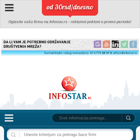
od 30rsd/dnevno
Oglasite vašu firmu na Infostar.rs - reklamni pokloni u promo periodu!
NASLOVNA