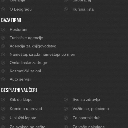
O Beogradu
Kursna lista
BAZA FIRMI
Restorani
Turističke agencije
Agencije za knjigovodstvo
Nameštaj, izrada nameštaja po meri
Omladinske zadruge
Kozmetički saloni
Auto servisi
BESPLATNI VAUČERI
Klik do klope
Sve za zdravlje
Krenimo u provod
Vežite se, polećemo
U službi lepote
Za sportski duh
Za svakog po nešto
Za vaše najmlađe