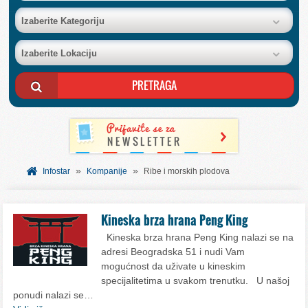
BAZA FIRMI
Izaberite Kategoriju
Izaberite Lokaciju
POSLOVNI OGLASI
AKCIJE I KATALOZI
BESPLATNI VAUČERI
»
»
SVET INFORMACIJA
Infostar
Kompanije
Ribe i morskih plodova
USLUGE
Kineska brza hrana Peng King
Kineska brza hrana Peng King nalazi se na
adresi Beogradska 51 i nudi Vam
mogućnost da uživate u kineskim
specijalitetima u svakom trenutku. U našoj
ponudi nalazi se…