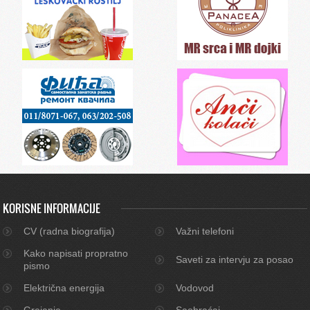
KORISNE INFORMACIJE
CV (radna biografija)
Važni telefoni
Kako napisati propratno
Saveti za intervju za posao
pismo
Električna energija
Vodovod
Grejanje
Saobraćaj