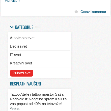
Vidi više »
Ostavi komentar
KATEGORIJE
Auto/moto svet
Dečiji svet
IT svet
Kreativni svet
Svet ekologije
Prikaži sve
Svet enterijera/eksterijera
BESPLATNI VAUČERI
Svet informacija
Tattoo Atelje i tattoo majstor Saša
Svet kulinarstva
Radojčić iz Negotina spremili su za
vas popust od 40% na tetovaže!
Svet lepote
Vaučer: