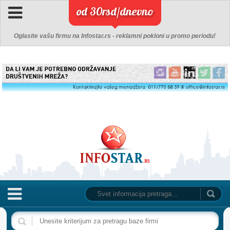
od 30rsd/dnevno
Oglasite vašu firmu na Infostar.rs - reklamni pokloni u promo periodu!
NASLOVNA