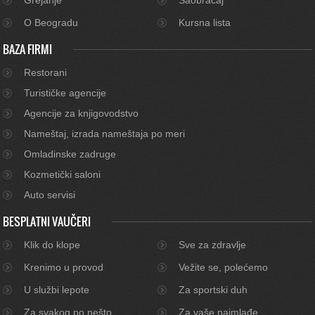
O Beogradu
Kursna lista
BAZA FIRMI
Restorani
Turističke agencije
Agencije za knjigovodstvo
Nameštaj, izrada nameštaja po meri
Omladinske zadruge
Kozmetički saloni
Auto servisi
BESPLATNI VAUČERI
Klik do klope
Sve za zdravlje
Krenimo u provod
Vežite se, polećemo
U službi lepote
Za sportski duh
Za svakog po nešto
Za vaše najmlađe