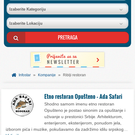
BAZA FIRMI
Izaberite Kategoriju
Izaberite Lokaciju
POSLOVNI OGLASI
AKCIJE I KATALOZI
BESPLATNI VAUČERI
»
»
SVET INFORMACIJA
Infostar
Kompanije
Riblji restoran
USLUGE
Etno restoran Opušteno – Ada Safari
Shodno samom imenu etno restoran
Opušteno je postao sinonim za opuštanje i
uživanje u prestonici Srbije. Arhitekturom,
enterijerom, eksterijerom, ponudom jela,
izborom pića i muzike, pokušavamo da zadržimo idilu srpskog…