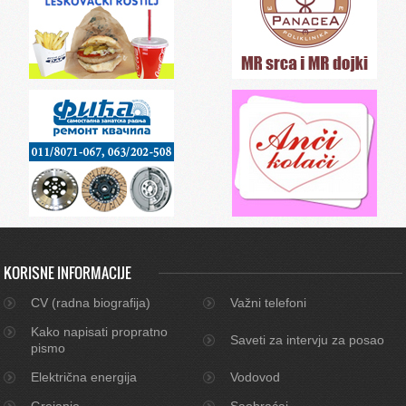
KORISNE INFORMACIJE
CV (radna biografija)
Važni telefoni
Kako napisati propratno
Saveti za intervju za posao
pismo
Električna energija
Vodovod
Grejanje
Saobraćaj