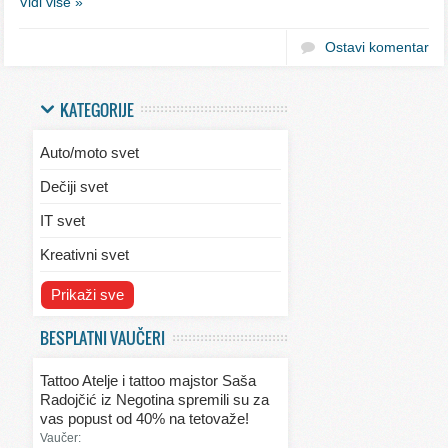
Vidi više »
Ostavi komentar
KATEGORIJE
Auto/moto svet
Dečiji svet
IT svet
Kreativni svet
Svet ekologije
Prikaži sve
Svet enterijera/eksterijera
BESPLATNI VAUČERI
Svet informacija
Tattoo Atelje i tattoo majstor Saša
Svet kulinarstva
Radojčić iz Negotina spremili su za
vas popust od 40% na tetovaže!
Svet lepote
Vaučer: