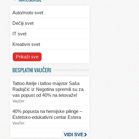
Auto/moto svet
Dečiji svet
IT svet
Kreativni svet
Svet ekologije
Prikaži sve
Svet enterijera/eksterijera
BESPLATNI VAUČERI
Svet informacija
Tattoo Atelje i tattoo majstor Saša
Svet kulinarstva
Radojčić iz Negotina spremili su za
vas popust od 40% na tetovaže!
Svet lepote
Vaučer:
Svet ljubavi i seksa
40% popusta na hemijske pilinge –
Estetsko-edukativni centar Estera
Svet mode
Vaučer:
Svet obrazovanja
VIDI SVE