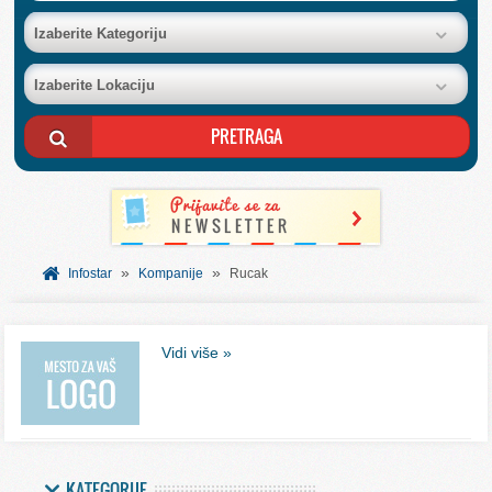
BAZA FIRMI
Izaberite Kategoriju
Izaberite Lokaciju
POSLOVNI OGLASI
AKCIJE I KATALOZI
BESPLATNI VAUČERI
»
»
SVET INFORMACIJA
Infostar
Kompanije
Rucak
USLUGE
Vidi više »
KATEGORIJE