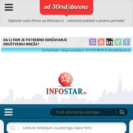
od 30rsd/dnevno
Oglasite vašu firmu na Infostar.rs - reklamni pokloni u promo periodu!
NASLOVNA