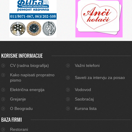
KORISNE INFORMACIJE
CV (radna biografija)
Važni telefoni
Kako napisati propratno
Saveti za intervju za posao
pismo
Električna energija
Vodovod
Grejanje
Saobraćaj
O Beogradu
Kursna lista
BAZA FIRMI
Restorani