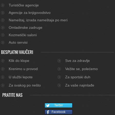
Turističke agencije
Agencije za knjigovodstvo
Nameštaj, izrada nameštaja po meri
Omladinske zadruge
Kozmetički saloni
Auto servisi
BESPLATNI VAUČERI
Klik do klope
Sve za zdravlje
Krenimo u provod
Vežite se, polećemo
U službi lepote
Za sportski duh
Za svakog po nešto
Za vaše najmlađe
PRATITE NAS
Twitter
Facebook