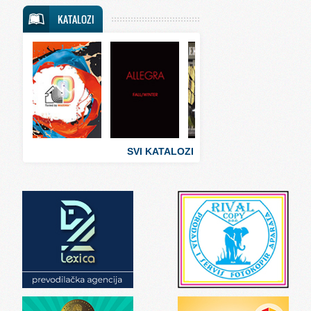
Svet putovanja
KATALOZI
Svet sporta
Svet tehnike
Svet ugostiteljstva
Svet zabave i umetnosti
Svet zanimljivosti
Svet zdravlja
SVI KATALOZI