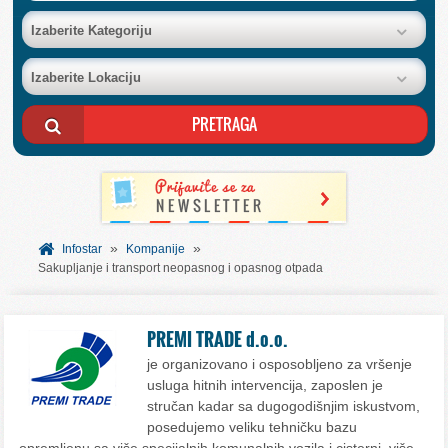
BAZA FIRMI
Izaberite Kategoriju
Izaberite Lokaciju
POSLOVNI OGLASI
AKCIJE I KATALOZI
BESPLATNI VAUČERI
»
»
SVET INFORMACIJA
Infostar
Kompanije
Sakupljanje i transport neopasnog i opasnog otpada
USLUGE
PREMI TRADE d.o.o.
je organizovano i osposobljeno za vršenje
usluga hitnih intervencija, zaposlen je
stručan kadar sa dugogodišnjim iskustvom,
posedujemo veliku tehničku bazu
opremljenu sa više specijalnih komunalnih vozila i cisterni, više