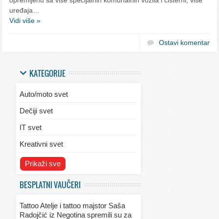
uređaja…
Vidi više »
Ostavi komentar
KATEGORIJE
Auto/moto svet
Dečiji svet
IT svet
Kreativni svet
Svet ekologije
Prikaži sve
Svet enterijera/eksterijera
BESPLATNI VAUČERI
Svet informacija
Tattoo Atelje i tattoo majstor Saša
Svet kulinarstva
Radojčić iz Negotina spremili su za