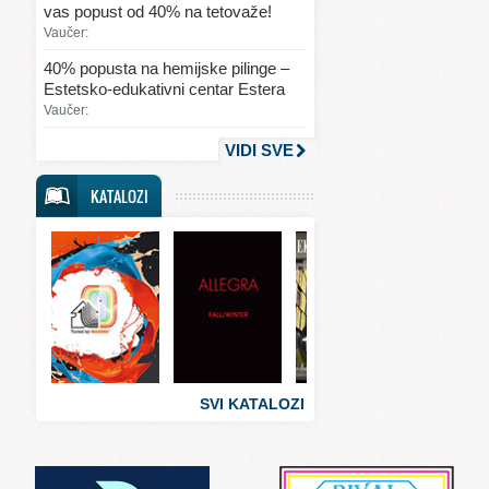
vas popust od 40% na tetovaže!
Svet lepote
Vaučer:
Svet ljubavi i seksa
40% popusta na hemijske pilinge –
Estetsko-edukativni centar Estera
Svet mode
Vaučer:
Svet obrazovanja
VIDI SVE
Svet putovanja
KATALOZI
Svet sporta
Svet tehnike
Svet ugostiteljstva
Svet zabave i umetnosti
Svet zanimljivosti
Svet zdravlja
SVI KATALOZI