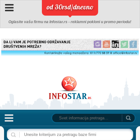
od 30rsd/dnevno
Oglasite vašu firmu na Infostar.rs - reklamni pokloni u promo periodu!
NASLOVNA