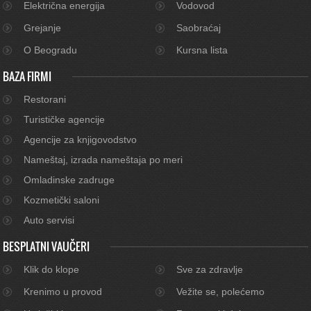
Električna energija
Vodovod
Grejanje
Saobraćaj
O Beogradu
Kursna lista
BAZA FIRMI
Restorani
Turističke agencije
Agencije za knjigovodstvo
Nameštaj, izrada nameštaja po meri
Omladinske zadruge
Kozmetički saloni
Auto servisi
BESPLATNI VAUČERI
Klik do klope
Sve za zdravlje
Krenimo u provod
Vežite se, polećemo