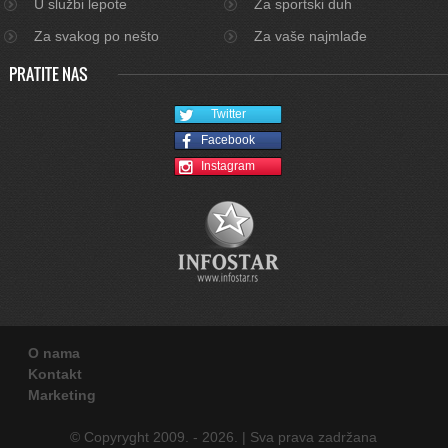
U službi lepote
Za sportski duh
Za svakog po nešto
Za vaše najmlađe
PRATITE NAS
Twitter
Facebook
Instagram
O nama
Kontakt
Marketing
© Copyryght 2009. - 2026. | Sva prava zadržana