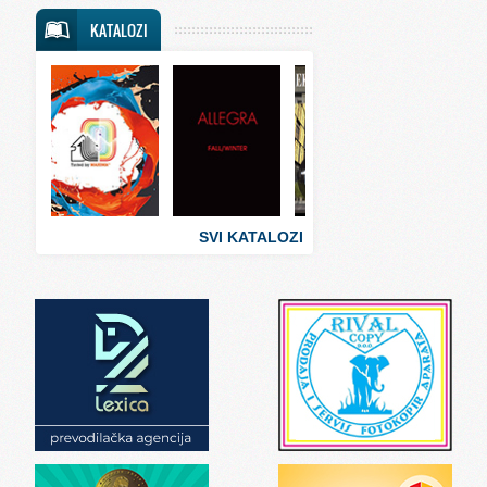
Svet putovanja
KATALOZI
Svet sporta
Svet tehnike
Svet ugostiteljstva
Svet zabave i umetnosti
Svet zanimljivosti
Svet zdravlja
SVI KATALOZI