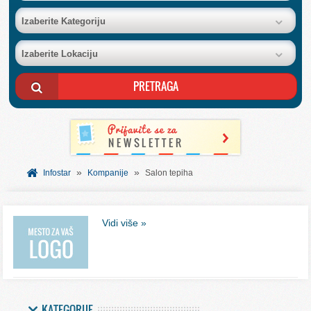
BAZA FIRMI
Izaberite Kategoriju
Izaberite Lokaciju
POSLOVNI OGLASI
AKCIJE I KATALOZI
BESPLATNI VAUČERI
»
»
SVET INFORMACIJA
Infostar
Kompanije
Salon tepiha
USLUGE
Vidi više »
KATEGORIJE