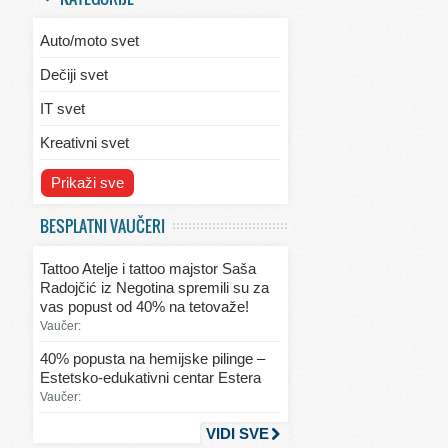
Auto/moto svet
Dečiji svet
IT svet
Kreativni svet
Svet ekologije
Prikaži sve
Svet enterijera/eksterijera
BESPLATNI VAUČERI
Svet informacija
Tattoo Atelje i tattoo majstor Saša
Svet kulinarstva
Radojčić iz Negotina spremili su za
vas popust od 40% na tetovaže!
Svet lepote
Vaučer:
Svet ljubavi i seksa
40% popusta na hemijske pilinge –
Estetsko-edukativni centar Estera
Svet mode
Vaučer:
Svet obrazovanja
VIDI SVE