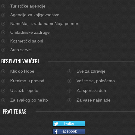
Turističke agencije
Agencije za knjigovodstvo
Nameštaj, izrada nameštaja po meri
Omladinske zadruge
Kozmetički saloni
Auto servisi
BESPLATNI VAUČERI
Klik do klope
Sve za zdravlje
Krenimo u provod
Vežite se, polećemo
U službi lepote
Za sportski duh
Za svakog po nešto
Za vaše najmlađe
PRATITE NAS
Twitter
Facebook