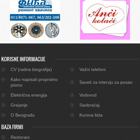
KORISNE INFORMACIJE
CV (radna biografija)
Važni telefoni
Kako napisati propratno
Saveti za intervju za posao
pismo
Električna energija
Vodovod
Grejanje
Saobraćaj
O Beogradu
Kursna lista
BAZA FIRMI
Restorani