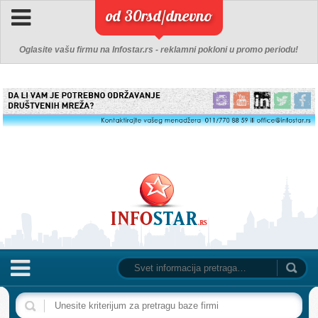
od 30rsd/dnevno
Oglasite vašu firmu na Infostar.rs - reklamni pokloni u promo periodu!
NASLOVNA