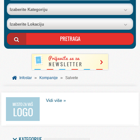
BAZA FIRMI
Izaberite Kategoriju
Izaberite Lokaciju
POSLOVNI OGLASI
AKCIJE I KATALOZI
BESPLATNI VAUČERI
»
»
SVET INFORMACIJA
Infostar
Kompanije
Salvete
USLUGE
Vidi više »
KATEGORIJE