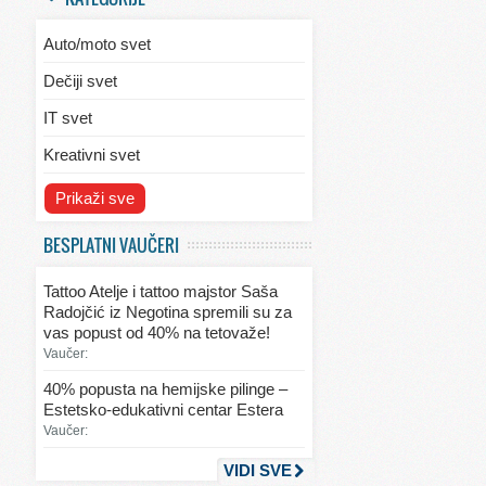
Auto/moto svet
Dečiji svet
IT svet
Kreativni svet
Svet ekologije
Prikaži sve
Svet enterijera/eksterijera
BESPLATNI VAUČERI
Svet informacija
Tattoo Atelje i tattoo majstor Saša
Svet kulinarstva
Radojčić iz Negotina spremili su za
vas popust od 40% na tetovaže!
Svet lepote
Vaučer:
Svet ljubavi i seksa
40% popusta na hemijske pilinge –
Estetsko-edukativni centar Estera
Svet mode
Vaučer:
Svet obrazovanja
VIDI SVE