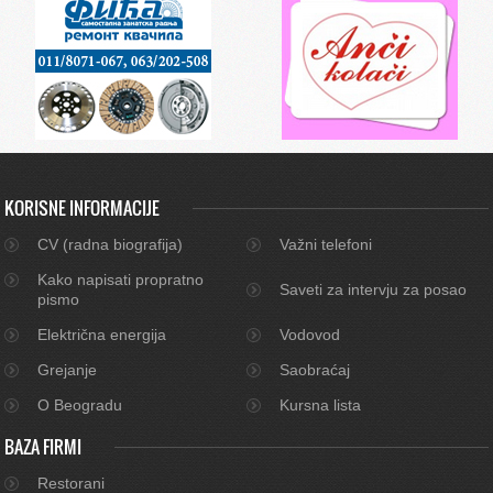
KORISNE INFORMACIJE
CV (radna biografija)
Važni telefoni
Kako napisati propratno
Saveti za intervju za posao
pismo
Električna energija
Vodovod
Grejanje
Saobraćaj
O Beogradu
Kursna lista
BAZA FIRMI
Restorani