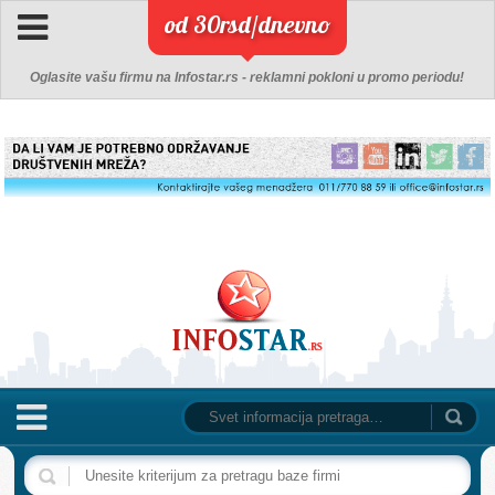
od 30rsd/dnevno
Oglasite vašu firmu na Infostar.rs - reklamni pokloni u promo periodu!
NASLOVNA