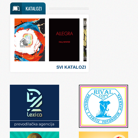
Svet putovanja
KATALOZI
Svet sporta
Svet tehnike
Svet ugostiteljstva
Svet zabave i umetnosti
Svet zanimljivosti
Svet zdravlja
SVI KATALOZI