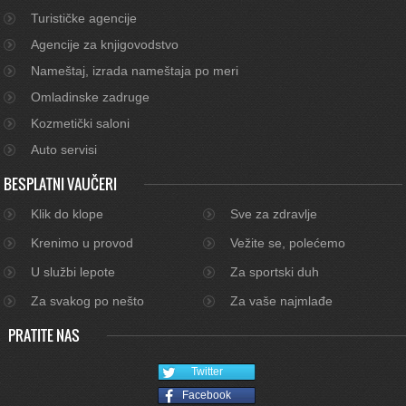
Turističke agencije
Agencije za knjigovodstvo
Nameštaj, izrada nameštaja po meri
Omladinske zadruge
Kozmetički saloni
Auto servisi
BESPLATNI VAUČERI
Klik do klope
Sve za zdravlje
Krenimo u provod
Vežite se, polećemo
U službi lepote
Za sportski duh
Za svakog po nešto
Za vaše najmlađe
PRATITE NAS
Twitter
Facebook