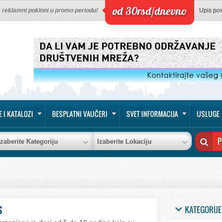
od 30rsd/dnevno
 - reklamni pokloni u promo periodu!
Upis po
E I KATALOZI
BESPLATNI VAUČERI
SVET INFORMACIJA
USLUGE
Izaberite Kategoriju
Izaberite Lokaciju
KATEGORIJE
S