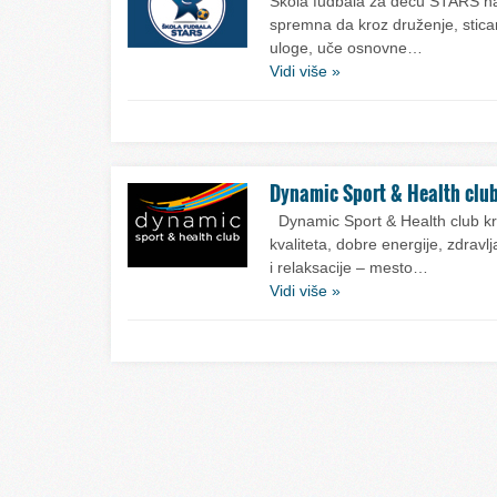
Škola fudbala za decu STARS na
spremna da kroz druženje, sticanj
uloge, uče osnovne…
Vidi više »
Dynamic Sport & Health clu
Dynamic Sport & Health club kre
kvaliteta, dobre energije, zdrav
i relaksacije – mesto…
Vidi više »