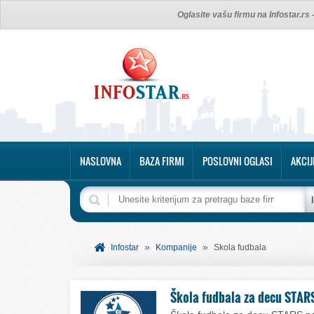
Oglasite vašu firmu na Infostar.rs
NASLOVNA
BAZA FIRMI
POSLOVNI OGLASI
AKCIJ
»
»
Infostar
Kompanije
Skola fudbala
Škola fudbala za decu STAR