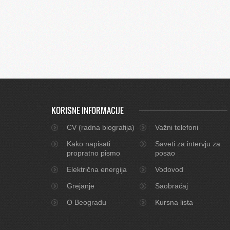
KORISNE INFORMACIJE
CV (radna biografija)
Važni telefoni
Kako napisati
Saveti za intervju za
propratno pismo
posao
Električna energija
Vodovod
Grejanje
Saobraćaj
O Beogradu
Kursna lista