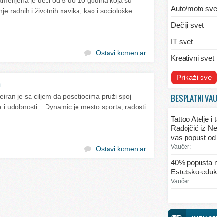
menjena je deci od 5 do 10 godina koja su
Auto/moto sve
e radnih i životnih navika, kao i sociološke
Dečiji svet
IT svet
Ostavi komentar
Kreativni svet
Svet ekologije
Prikaži sve
b
Svet enterijera
BESPLATNI VA
iran je sa ciljem da posetiocima pruži spoj
lja i udobnosti. Dynamic je mesto sporta, radosti
Svet informaci
Tattoo Atelje i
Svet kulinarst
Radojčić iz Ne
vas popust od
Svet lepote
Vaučer:
Ostavi komentar
Svet ljubavi i 
40% popusta n
Estetsko-eduka
Svet mode
Vaučer:
Svet obrazova
Svet putovanj