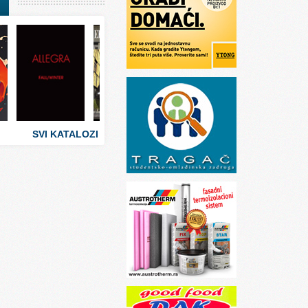
I
stva
 umetnosti
sti
SVI KATALOZI