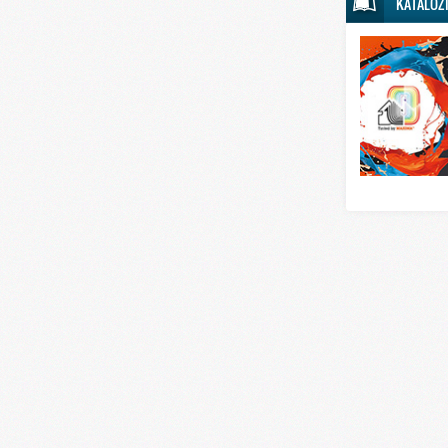
KATALOZ
Svet sporta
Svet tehnike
Svet ugostitelj
Svet zabave i
Svet zanimljivo
Svet zdravlja