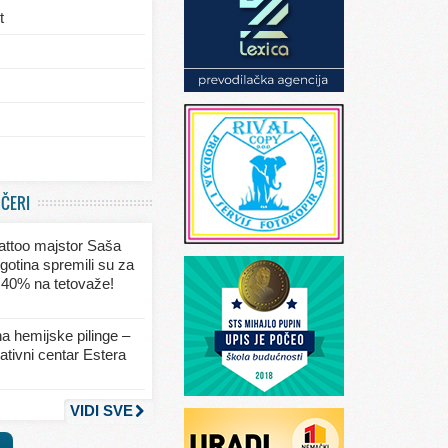
t
/eksterijera
UČERI
ja
 tattoo majstor Saša
va
gotina spremili su za
 40% na tetovaže!
seksa
a hemijske pilinge –
tivni centar Estera
nja
VIDI SVE
a