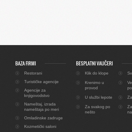
BAZA FIRMI
BESPLATNI VAUČERI
Restorani
Klik do klope
Sv
Turističke agencije
Krenimo u
Ve
provod
po
Agencije za
knjigovodstvo
U službi lepote
Za
Nameštaj, izrada
Za svakog po
Za
nameštaja po meri
nešto
na
Omladinske zadruge
Kozmetički saloni