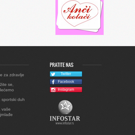
PRATITE NAS
Twitter
e za zdravlje
Facebook
žite se,
lećemo
Instagram
 sportski duh
 vaše
jmlađe