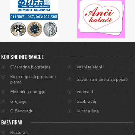
KORISNE INFORMACIJE
CV (radna biografija)
Važni telefoni
Kako napisati propratno
Saveti za intervju za posao
pismo
Električna energija
Vodovod
Grejanje
Saobraćaj
O Beogradu
Kursna lista
BAZA FIRMI
Restorani