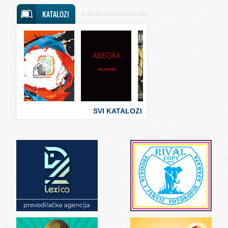
Svet putovanja
KATALOZI
Svet sporta
Svet tehnike
Svet ugostiteljstva
Svet zabave i umetnosti
Svet zanimljivosti
Svet zdravlja
SVI KATALOZI