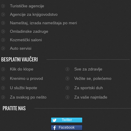
Turističke agencije
Agencije za knjigovodstvo
Nameštaj, izrada nameštaja po meri
Omladinske zadruge
Kozmetički saloni
Auto servisi
BESPLATNI VAUČERI
Klik do klope
Sve za zdravlje
Krenimo u provod
Vežite se, polećemo
U službi lepote
Za sportski duh
Za svakog po nešto
Za vaše najmlađe
PRATITE NAS
Twitter
Facebook