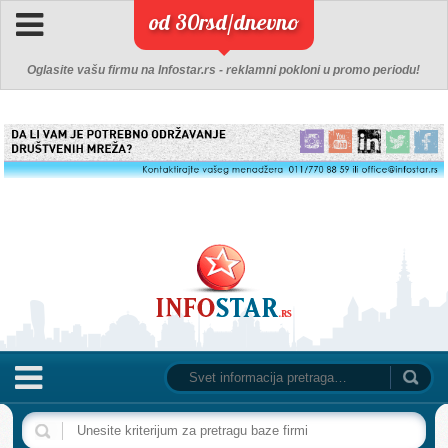
od 30rsd/dnevno
Oglasite vašu firmu na Infostar.rs - reklamni pokloni u promo periodu!
NASLOVNA