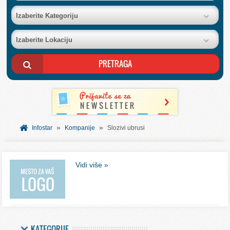
BAZA FIRMI
Izaberite Kategoriju
Izaberite Lokaciju
POSLOVNI OGLASI
AKCIJE I KATALOZI
BESPLATNI VAUČERI
»
»
SVET INFORMACIJA
Infostar
Kompanije
Slozivi ubrusi
USLUGE
Vidi više »
KATEGORIJE