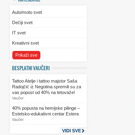
Auto/moto svet
Dečiji svet
IT svet
Kreativni svet
Svet ekologije
Prikaži sve
Svet enterijera/eksterijera
BESPLATNI VAUČERI
Svet informacija
Tattoo Atelje i tattoo majstor Saša
Svet kulinarstva
Radojčić iz Negotina spremili su za
vas popust od 40% na tetovaže!
Svet lepote
Vaučer:
Svet ljubavi i seksa
40% popusta na hemijske pilinge –
Estetsko-edukativni centar Estera
Svet mode
Vaučer:
Svet obrazovanja
VIDI SVE