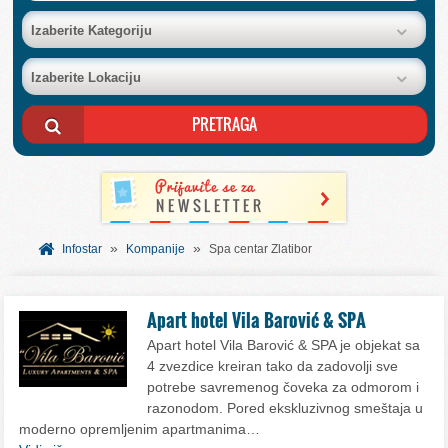
BAZA FIRMI
Izaberite Kategoriju
Izaberite Lokaciju
POSLOVNI OGLASI
AKCIJE I KATALOZI
BESPLATNI VAUČERI
»
»
SVET INFORMACIJA
Infostar
Kompanije
Spa centar Zlatibor
USLUGE
Apart hotel Vila Barović & SPA
Apart hotel Vila Barović & SPA je objekat sa
4 zvezdice kreiran tako da zadovolji sve
potrebe savremenog čoveka za odmorom i
razonodom. Pored ekskluzivnog smeštaja u
moderno opremljenim apartmanima…