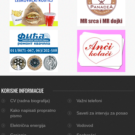
KORISNE INFORMACIJE
CV (radna biografija)
Važni telefoni
Kako napisati propratno
Saveti za intervju za posao
pismo
Električna energija
Vodovod
Grejanje
Saobraćaj