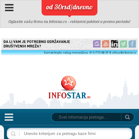
od 30rsd/dnevno
Oglasite vašu firmu na Infostar.rs - reklamni pokloni u promo periodu!
NASLOVNA