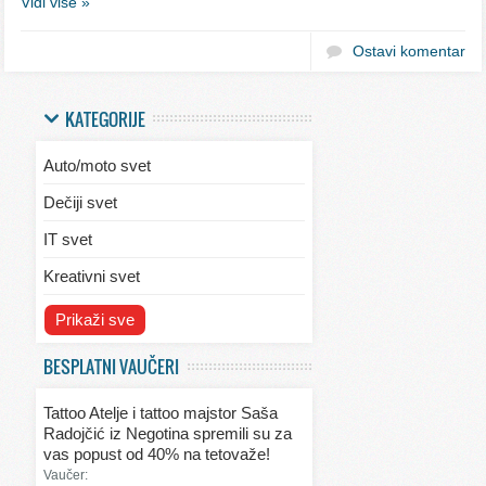
Vidi više »
Ostavi komentar
KATEGORIJE
Auto/moto svet
Dečiji svet
IT svet
Kreativni svet
Svet ekologije
Prikaži sve
Svet enterijera/eksterijera
BESPLATNI VAUČERI
Svet informacija
Tattoo Atelje i tattoo majstor Saša
Svet kulinarstva
Radojčić iz Negotina spremili su za
vas popust od 40% na tetovaže!
Svet lepote
Vaučer: