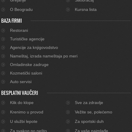
O Beogradu
Kursna lista
BAZA FIRMI
Restorani
Turističke agencije
Agencije za knjigovodstvo
Nameštaj, izrada nameštaja po meri
Omladinske zadruge
Kozmetički saloni
Auto servisi
BESPLATNI VAUČERI
Klik do klope
Sve za zdravlje
Krenimo u provod
Vežite se, polećemo
U službi lepote
Za sportski duh
Za svakog po nešto
Za vaše najmlađe