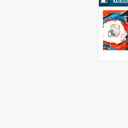
KATALOZ
Svet sporta
Svet tehnike
Svet ugostitelj
Svet zabave i
Svet zanimljivo
Svet zdravlja