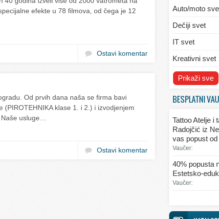
h 40 godina izveli više od 2000 vatrometa na
Auto/moto sve
pecijalne efekte u 78 filmova, od čega je 12
Dečiji svet
IT svet
Ostavi komentar
Kreativni svet
Svet ekologije
Prikaži sve
Svet enterijera
BESPLATNI VA
radu. Od prvih dana naša se firma bavi
e (PIROTEHNIKA klase 1. i 2.) i izvodjenjem
Svet informaci
a. Naše usluge…
Tattoo Atelje i
Svet kulinarst
Radojčić iz Ne
vas popust od
Svet lepote
Vaučer:
Ostavi komentar
Svet ljubavi i 
40% popusta n
Estetsko-eduka
Svet mode
Vaučer:
Svet obrazova
Svet putovanj