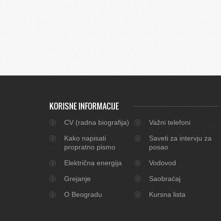
KORISNE INFORMACIJE
CV (radna biografija)
Važni telefoni
Kako napisati
Saveti za intervju za
propratno pismo
posao
Električna energija
Vodovod
Grejanje
Saobraćaj
O Beogradu
Kursna lista