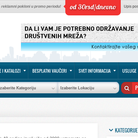
od 30rsd/dnevno
 - reklamni pokloni u promo periodu!
Upis po
E I KATALOZI
BESPLATNI VAUČERI
SVET INFORMACIJA
USLUGE
Izaberite Kategoriju
Izaberite Lokaciju
KATEGORIJE