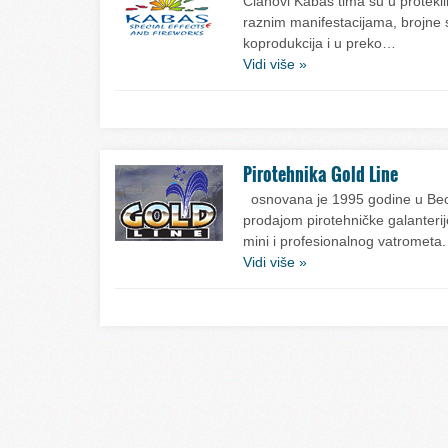
Članovi Kabas tima su u protekli
raznim manifestacijama, brojne s
koprodukcija i u preko…
Vidi više »
Pirotehnika Gold Line
osnovana je 1995 godine u Beog
prodajom pirotehničke galanterij
mini i profesionalnog vatromet
Vidi više »