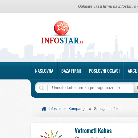
Oglasite vašu firmu na Infostar.rs
NASLOVNA
BAZA FIRMI
POSLOVNI OGLASI
AKCIJ
»
»
Infostar
Kompanije
Specijalni efekti
Vatrometi Kabas