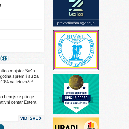
t
/eksterijera
UČERI
ja
 tattoo majstor Saša
va
gotina spremili su za
 40% na tetovaže!
seksa
a hemijske pilinge –
tivni centar Estera
nja
VIDI SVE
a