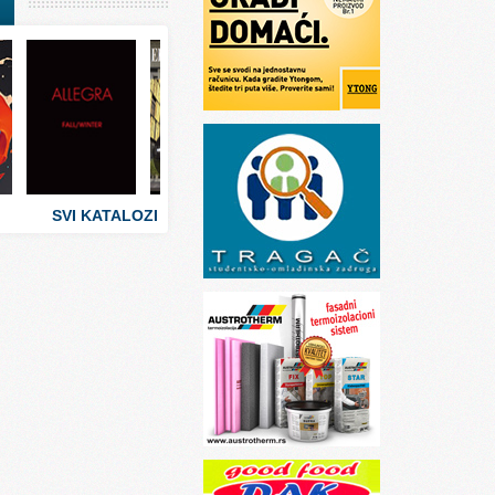
I
stva
 umetnosti
sti
SVI KATALOZI