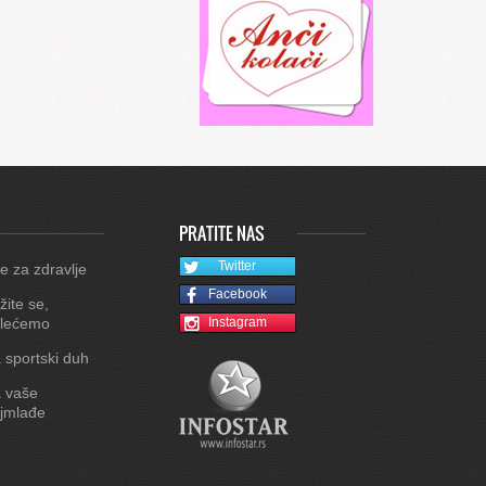
PRATITE NAS
Twitter
e za zdravlje
Facebook
žite se,
lećemo
Instagram
 sportski duh
 vaše
jmlađe