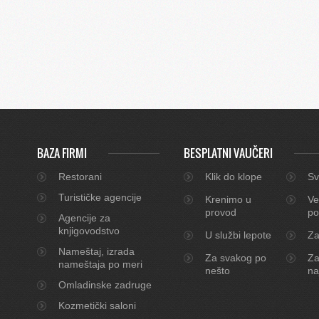
BAZA FIRMI
BESPLATNI VAUČERI
Restorani
Klik do klope
Sv
Turističke agencije
Krenimo u
Ve
provod
po
Agencije za
knjigovodstvo
U službi lepote
Za
Nameštaj, izrada
Za svakog po
Za
nameštaja po meri
nešto
na
Omladinske zadruge
Kozmetički saloni