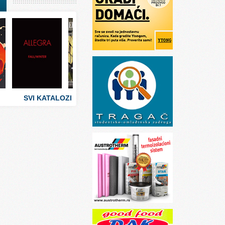
I
stva
 umetnosti
sti
SVI KATALOZI