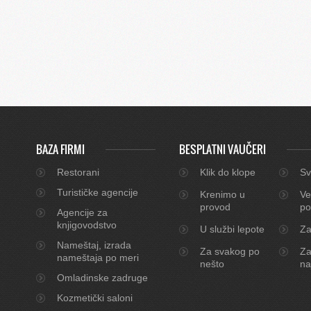
BAZA FIRMI
BESPLATNI VAUČERI
Restorani
Klik do klope
Sv
Turističke agencije
Krenimo u
Ve
provod
po
Agencije za
knjigovodstvo
U službi lepote
Za
Nameštaj, izrada
Za svakog po
Za
nameštaja po meri
nešto
na
Omladinske zadruge
Kozmetički saloni