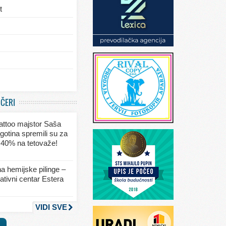
t
/eksterijera
UČERI
ja
 tattoo majstor Saša
va
gotina spremili su za
 40% na tetovaže!
seksa
a hemijske pilinge –
tivni centar Estera
nja
VIDI SVE
a