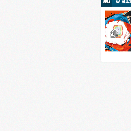
KATALOZ
Svet sporta
Svet tehnike
Svet ugostitelj
Svet zabave i
Svet zanimljivo
Svet zdravlja