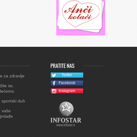
PRATITE NAS
Twitter
e za zdravlje
Facebook
žite se,
lećemo
Instagram
 sportski duh
 vaše
jmlađe