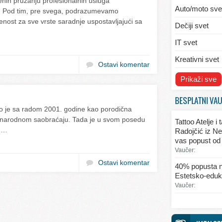
nih pružanju profesionalnih usluga
Auto/moto sve
. Pod tim, pre svega, podrazumevamo
renost za sve vrste saradnje uspostavljajući sa
Dečiji svet
IT svet
Kreativni svet
Ostavi komentar
Svet ekologije
Prikaži sve
Svet enterijera
BESPLATNI VA
je sa radom 2001. godine kao porodična
Svet informaci
unarodnom saobraćaju. Tada je u svom posedu
Tattoo Atelje i
Svet kulinarst
. …
Radojčić iz Ne
vas popust od
Svet lepote
Vaučer:
Svet ljubavi i 
Ostavi komentar
40% popusta n
Estetsko-eduka
Svet mode
Vaučer:
Svet obrazova
Svet putovanj