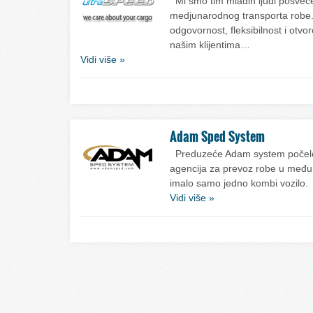
Mi smo tim mladih ljudi posveće
medjunarodnog transporta robe
odgovornost, fleksibilnost i otvo
našim klijentima…
Vidi više »
Adam Sped System
Preduzeće Adam system počelo 
agencija za prevoz robe u međ
imalo samo jedno kombi vozilo
Vidi više »