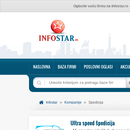
Oglasite vašu firmu na Infostar.rs
NASLOVNA
BAZA FIRMI
POSLOVNI OGLASI
AKCIJ
»
»
Infostar
Kompanije
Spedicija
Ultra speed špedicija