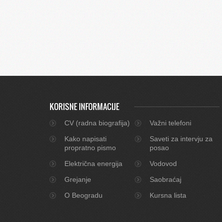
KORISNE INFORMACIJE
CV (radna biografija)
Važni telefoni
Kako napisati
Saveti za intervju za
propratno pismo
posao
Električna energija
Vodovod
Grejanje
Saobraćaj
O Beogradu
Kursna lista