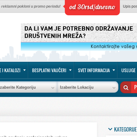
od 30rsd/dnevno
 - reklamni pokloni u promo periodu!
Upis po
E I KATALOZI
BESPLATNI VAUČERI
SVET INFORMACIJA
USLUGE
Izaberite Kategoriju
Izaberite Lokaciju
KATEGORIJE