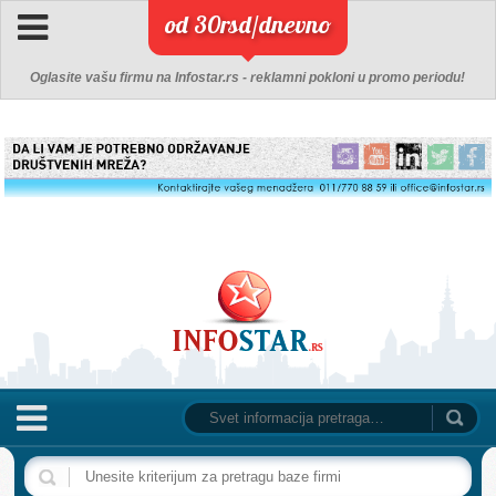
od 30rsd/dnevno
Oglasite vašu firmu na Infostar.rs - reklamni pokloni u promo periodu!
NASLOVNA