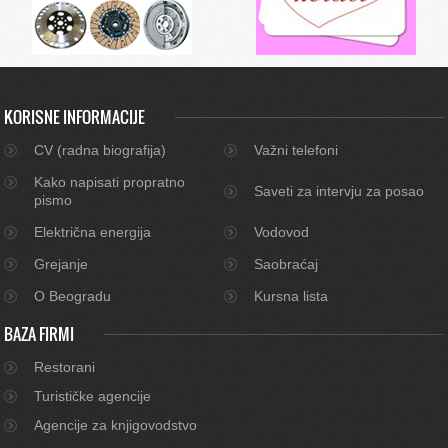
KORISNE INFORMACIJE
CV (radna biografija)
Važni telefoni
Kako napisati propratno
Saveti za intervju za posao
pismo
Električna energija
Vodovod
Grejanje
Saobraćaj
O Beogradu
Kursna lista
BAZA FIRMI
Restorani
Turističke agencije
Agencije za knjigovodstvo