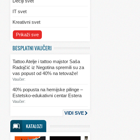
Dečiji svet
IT svet
Kreativni svet
Svet ekologije
Prikaži sve
Svet enterijera/eksterijera
BESPLATNI VAUČERI
Svet informacija
Tattoo Atelje i tattoo majstor Saša
Svet kulinarstva
Radojčić iz Negotina spremili su za
vas popust od 40% na tetovaže!
Svet lepote
Vaučer:
Svet ljubavi i seksa
40% popusta na hemijske pilinge –
Estetsko-edukativni centar Estera
Svet mode
Vaučer:
Svet obrazovanja
VIDI SVE
Svet putovanja
KATALOZI
Svet sporta
Svet tehnike