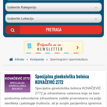
BAZA FIRMI
Izaberite Kategoriju
Izaberite Lokaciju
POSLOVNI OGLASI
AKCIJE I KATALOZI
BESPLATNI VAUČERI
»
»
SVET INFORMACIJA
Infostar
Kompanije
Spermogram i spermokultura
USLUGE
Specijalna ginekološka bolnica
KOVAČEVIĆ 2772
Specijalna ginekološka bolnica KOVAČEVIĆ
2772 je zdravstvena ustanova koja se bavi
poslovima sekundarne zdravstvene zaštite prvenstveno na polju
steriliteta i patologije trudnoće, ali je svojim pacijentima spremna