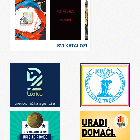
Svet ugostiteljstva
Svet zabave i umetnosti
Svet zanimljivosti
Svet zdravlja
SVI KATALOZI