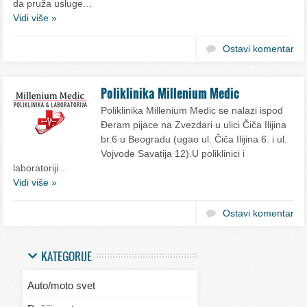
da pruža usluge…
Vidi više »
Ostavi komentar
Poliklinika Millenium Medic
Poliklinika Millenium Medic se nalazi ispod
Đeram pijace na Zvezdari u ulici Čiča Ilijina
br.6 u Beogradu (ugao ul. Čiča Ilijina 6. i ul.
Vojvode Savatija 12).U poliklinici i
laboratoriji…
Vidi više »
Ostavi komentar
KATEGORIJE
Auto/moto svet