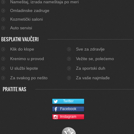
Nameštaj, izrada nameštaja po meri
Omladinske zadruge
Kozmetički saloni
Auto servisi
BESPLATNI VAUČERI
Klik do klope
Sve za zdravlje
Krenimo u provod
Vežite se, polećemo
U službi lepote
Za sportski duh
Za svakog po nešto
Za vaše najmlađe
PRATITE NAS
Twitter
Facebook
Instagram