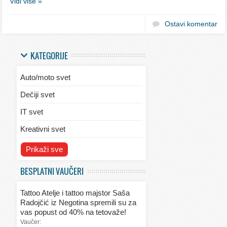
Vidi više »
Ostavi komentar
KATEGORIJE
Auto/moto svet
Dečiji svet
IT svet
Kreativni svet
Svet ekologije
Prikaži sve
Svet enterijera/eksterijera
BESPLATNI VAUČERI
Svet informacija
Tattoo Atelje i tattoo majstor Saša
Svet kulinarstva
Radojčić iz Negotina spremili su za
vas popust od 40% na tetovaže!
Svet lepote
Vaučer: