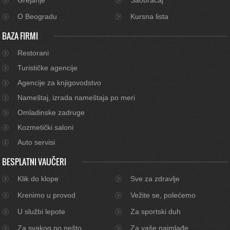
O Beogradu
Kursna lista
BAZA FIRMI
Restorani
Turističke agencije
Agencije za knjigovodstvo
Nameštaj, izrada nameštaja po meri
Omladinske zadruge
Kozmetički saloni
Auto servisi
BESPLATNI VAUČERI
Klik do klope
Sve za zdravlje
Krenimo u provod
Vežite se, polećemo
U službi lepote
Za sportski duh
Za svakog po nešto
Za vaše najmlađe