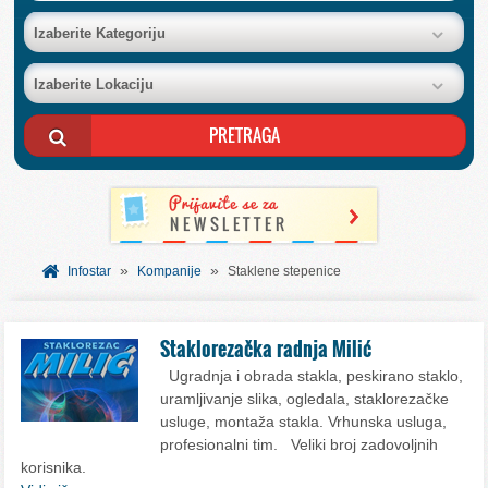
BAZA FIRMI
Izaberite Kategoriju
Izaberite Lokaciju
POSLOVNI OGLASI
AKCIJE I KATALOZI
BESPLATNI VAUČERI
»
»
SVET INFORMACIJA
Infostar
Kompanije
Staklene stepenice
USLUGE
Staklorezačka radnja Milić
Ugradnja i obrada stakla, peskirano staklo,
uramljivanje slika, ogledala, staklorezačke
usluge, montaža stakla. Vrhunska usluga,
profesionalni tim. Veliki broj zadovoljnih
korisnika.