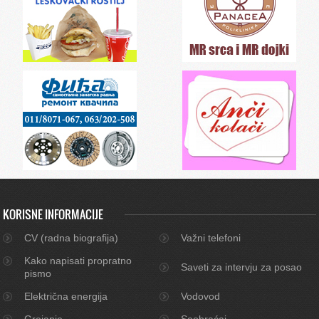
KORISNE INFORMACIJE
CV (radna biografija)
Važni telefoni
Kako napisati propratno
Saveti za intervju za posao
pismo
Električna energija
Vodovod
Grejanje
Saobraćaj