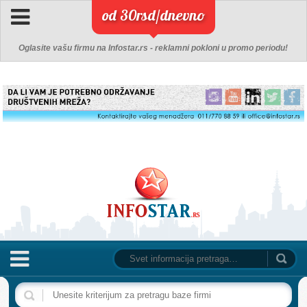
od 30rsd/dnevno
Oglasite vašu firmu na Infostar.rs - reklamni pokloni u promo periodu!
NASLOVNA