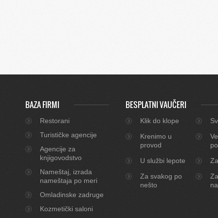
BAZA FIRMI
BESPLATNI VAUČERI
Restorani
Klik do klope
Sv
Turističke agencije
Krenimo u
Ve
provod
po
Agencije za
knjigovodstvo
U službi lepote
Za
Nameštaj, izrada
Za svakog po
Za
nameštaja po meri
nešto
na
Omladinske zadruge
Kozmetički saloni