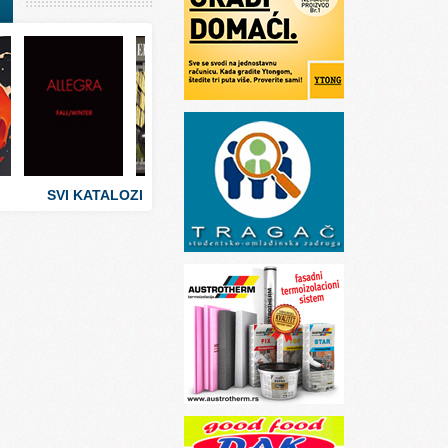
I
stva
 umetnosti
sti
SVI KATALOZI