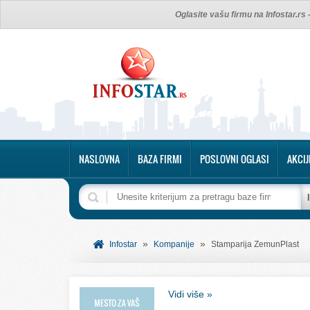
Oglasite vašu firmu na Infostar.rs
NASLOVNA
BAZA FIRMI
POSLOVNI OGLASI
AKCIJ
»
»
Infostar
Kompanije
Stamparija ZemunPlast
Vidi više »