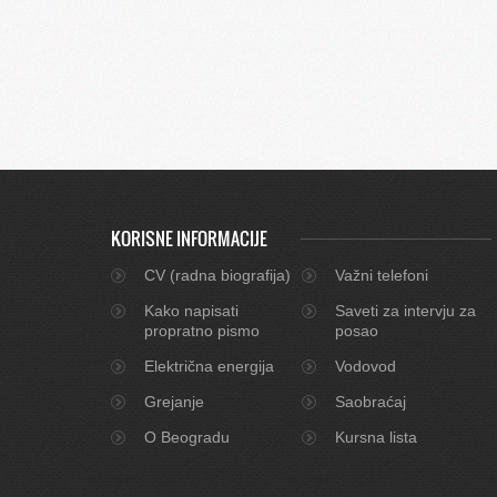
KORISNE INFORMACIJE
CV (radna biografija)
Važni telefoni
Kako napisati
Saveti za intervju za
propratno pismo
posao
Električna energija
Vodovod
Grejanje
Saobraćaj
O Beogradu
Kursna lista