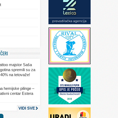
t
/eksterijera
UČERI
ja
 tattoo majstor Saša
va
gotina spremili su za
 40% na tetovaže!
seksa
a hemijske pilinge –
tivni centar Estera
nja
VIDI SVE
a