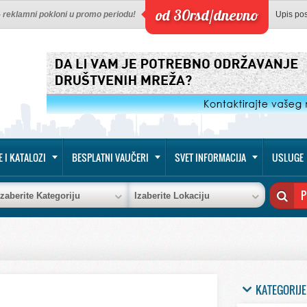
od 30rsd/dnevno
 - reklamni pokloni u promo periodu!
Upis po
E I KATALOZI
BESPLATNI VAUČERI
SVET INFORMACIJA
USLUGE
Izaberite Kategoriju
Izaberite Lokaciju
KATEGORIJE