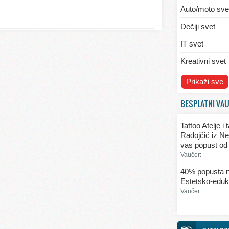
Auto/moto sve
Dečiji svet
IT svet
Kreativni svet
Svet ekologije
Prikaži sve
Svet enterijera
BESPLATNI VA
Svet informaci
Tattoo Atelje i
Svet kulinarst
Radojčić iz Ne
vas popust od
Svet lepote
Vaučer:
Svet ljubavi i 
40% popusta n
Estetsko-eduka
Svet mode
Vaučer:
Svet obrazova
Svet putovanj