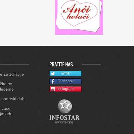
PRATITE NAS
Twitter
e za zdravlje
Facebook
žite se,
lećemo
Instagram
 sportski duh
 vaše
jmlađe