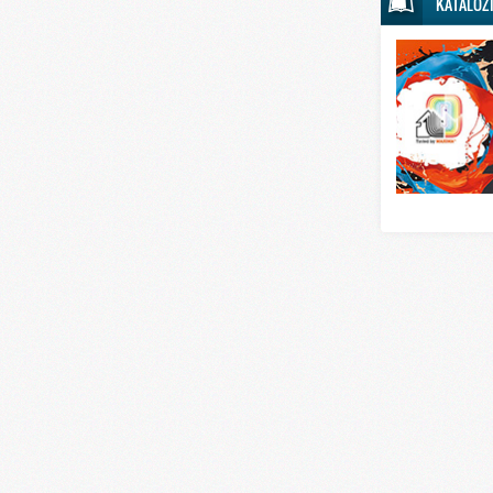
KATALOZ
Svet sporta
Svet tehnike
Svet ugostitelj
Svet zabave i
Svet zanimljivo
Svet zdravlja