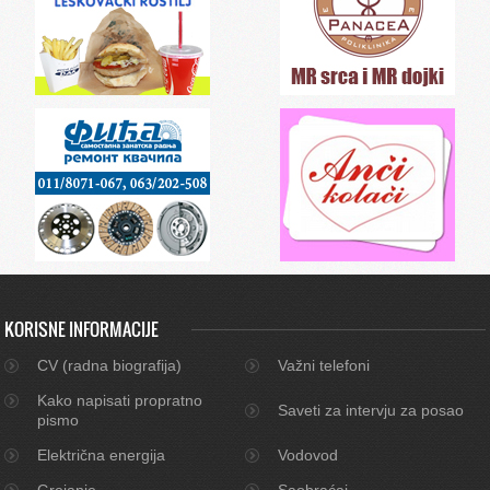
KORISNE INFORMACIJE
CV (radna biografija)
Važni telefoni
Kako napisati propratno
Saveti za intervju za posao
pismo
Električna energija
Vodovod
Grejanje
Saobraćaj