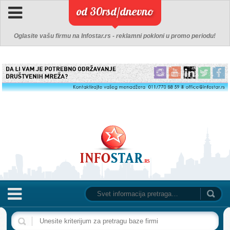
od 30rsd/dnevno
Oglasite vašu firmu na Infostar.rs - reklamni pokloni u promo periodu!
NASLOVNA