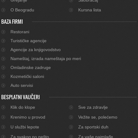
O Beogradu
Kursna lista
BAZA FIRMI
Restorani
Turističke agencije
Agencije za knjigovodstvo
Nameštaj, izrada nameštaja po meri
Omladinske zadruge
Kozmetički saloni
Auto servisi
BESPLATNI VAUČERI
Klik do klope
Sve za zdravlje
Krenimo u provod
Vežite se, polećemo
U službi lepote
Za sportski duh
Za svakog po nešto
Za vaše najmlađe