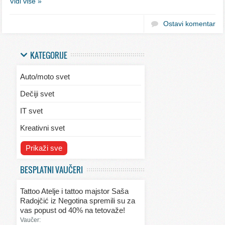
Vidi više »
Ostavi komentar
KATEGORIJE
Auto/moto svet
Dečiji svet
IT svet
Kreativni svet
Svet ekologije
Prikaži sve
Svet enterijera/eksterijera
BESPLATNI VAUČERI
Svet informacija
Tattoo Atelje i tattoo majstor Saša
Svet kulinarstva
Radojčić iz Negotina spremili su za
vas popust od 40% na tetovaže!
Svet lepote
Vaučer: