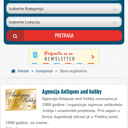
BAZA FIRMI
Izaberite Kategoriju
Izaberite Lokaciju
POSLOVNI OGLASI
AKCIJE I KATALOZI
BESPLATNI VAUČERI
»
»
SVET INFORMACIJA
Infostar
Kompanije
Stare razglednice
USLUGE
Agencija Antiques and hobby
Agencija Antiques and hobby osnovana je
1988 godine i organizuje sajmove antikviteta
,hobija i umetnickih predmeta. Prvi sajam u
bivsoj Jugoslaviji odrzan je u Pulskoj areni,
1988 godine, za vreme…