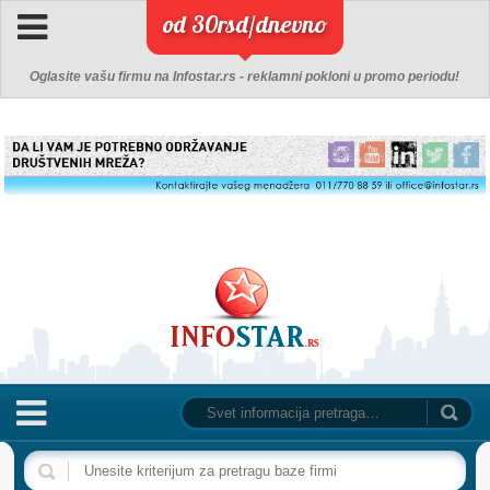
od 30rsd/dnevno
Oglasite vašu firmu na Infostar.rs - reklamni pokloni u promo periodu!
NASLOVNA