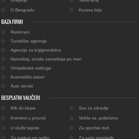
O Beogradu
Kursna lista
BAZA FIRMI
Restorani
Turističke agencije
Agencije za knjigovodstvo
Nameštaj, izrada nameštaja po meri
Omladinske zadruge
Kozmetički saloni
Auto servisi
BESPLATNI VAUČERI
Klik do klope
Sve za zdravlje
Krenimo u provod
Vežite se, polećemo
U službi lepote
Za sportski duh
Za svakog po nešto
Za vaše najmlađe