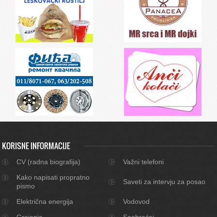
KORISNE INFORMACIJE
CV (radna biografija)
Važni telefoni
Kako napisati propratno
Saveti za intervju za posao
pismo
Električna energija
Vodovod
Grejanje
Saobraćaj