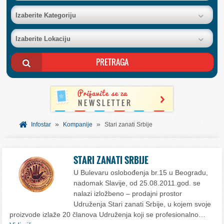
BAZA FIRMI
Izaberite Kategoriju
Izaberite Lokaciju
POSLOVNI OGLASI
AKCIJE I KATALOZI
BESPLATNI VAUČERI
»
»
SVET INFORMACIJA
Infostar
Kompanije
Stari zanati Srbije
USLUGE
STARI ZANATI SRBIJE
U Bulevaru oslobođenja br.15 u Beogradu,
nadomak Slavije, od 25.08.2011.god. se
nalazi izložbeno – prodajni prostor
Udruženja Stari zanati Srbije, u kojem svoje
proizvode izlaže 20 članova Udruženja koji se profesionalno…