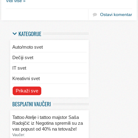
Vidi više »
Ostavi komentar
KATEGORIJE
Auto/moto svet
Dečiji svet
IT svet
Kreativni svet
Svet ekologije
Prikaži sve
Svet enterijera/eksterijera
BESPLATNI VAUČERI
Svet informacija
Tattoo Atelje i tattoo majstor Saša
Svet kulinarstva
Radojčić iz Negotina spremili su za
vas popust od 40% na tetovaže!
Svet lepote
Vaučer: