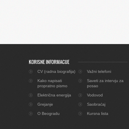
KORISNE INFORMACIJE
CV (radna biografija)
Važni telefoni
Kako napisati
Saveti za intervju za
propratno pismo
posao
Električna energija
Vodovod
Grejanje
Saobraćaj
O Beogradu
Kursna lista