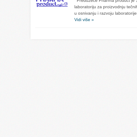
Preduzeće Pharma product je 1
laboratoriju za proizvodnju tečnih
u osnivanju i razvoju laboratorij
Vidi više »