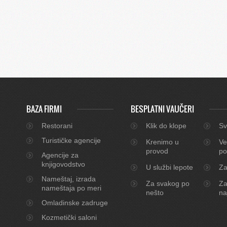
BAZA FIRMI
BESPLATNI VAUČERI
Restorani
Klik do klope
Sv
Turističke agencije
Krenimo u
Ve
provod
po
Agencije za
knjigovodstvo
U službi lepote
Za
Nameštaj, izrada
Za svakog po
Za
nameštaja po meri
nešto
na
Omladinske zadruge
Kozmetički saloni