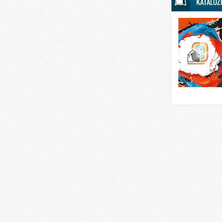
KATALOZ
Svet sporta
Svet tehnike
Svet ugostitelj
Svet zabave i
Svet zanimljivo
Svet zdravlja