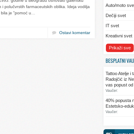
993. godine u Beogradu osnovalo galensku
Auto/moto sve
 i polučvrstih farmaceutskih oblika. Ideja vodilja
e bila je "pomoć u…
Dečiji svet
IT svet
Ostavi komentar
Kreativni svet
Svet ekologije
Prikaži sve
Svet enterijera
BESPLATNI VA
Svet informaci
Tattoo Atelje i
Svet kulinarst
Radojčić iz Ne
vas popust od
Svet lepote
Vaučer:
Svet ljubavi i 
40% popusta n
Estetsko-eduka
Svet mode
Vaučer:
Svet obrazova
Svet putovanj