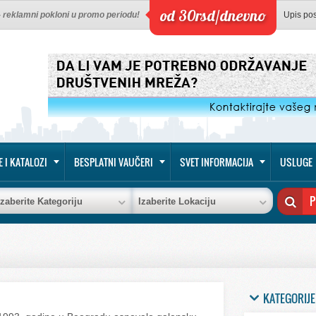
od 30rsd/dnevno
 - reklamni pokloni u promo periodu!
Upis po
E I KATALOZI
BESPLATNI VAUČERI
SVET INFORMACIJA
USLUGE
Izaberite Kategoriju
Izaberite Lokaciju
KATEGORIJE