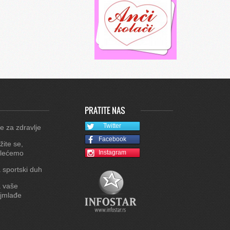
PRATITE NAS
Twitter
e za zdravlje
Facebook
žite se,
lećemo
Instagram
 sportski duh
 vaše
jmlađe