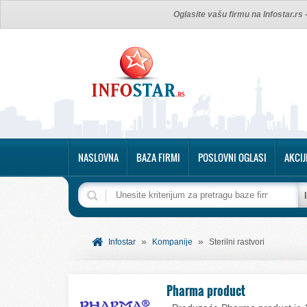
Oglasite vašu firmu na Infostar.rs
NASLOVNA
BAZA FIRMI
POSLOVNI OGLASI
AKCIJ
»
»
Infostar
Kompanije
Sterilni rastvori
Pharma product