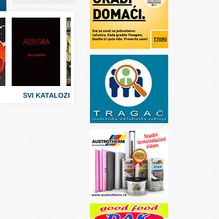
I
stva
 umetnosti
sti
SVI KATALOZI