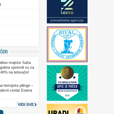
t
/eksterijera
UČERI
ja
 tattoo majstor Saša
va
gotina spremili su za
 40% na tetovaže!
seksa
a hemijske pilinge –
tivni centar Estera
nja
VIDI SVE
a