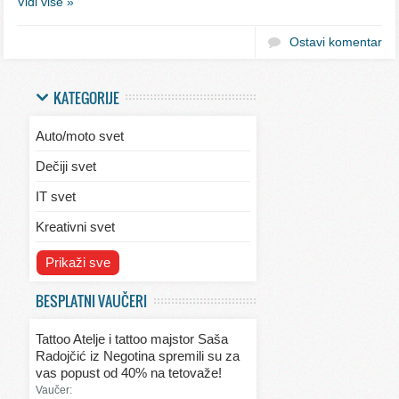
Vidi više »
Ostavi komentar
KATEGORIJE
Auto/moto svet
Dečiji svet
IT svet
Kreativni svet
Svet ekologije
Prikaži sve
Svet enterijera/eksterijera
BESPLATNI VAUČERI
Svet informacija
Tattoo Atelje i tattoo majstor Saša
Svet kulinarstva
Radojčić iz Negotina spremili su za
vas popust od 40% na tetovaže!
Svet lepote
Vaučer: