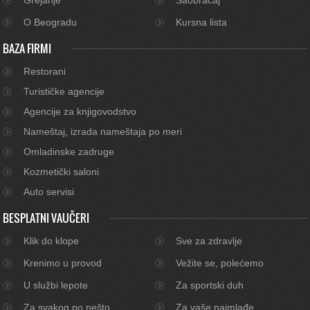
O Beogradu
Kursna lista
BAZA FIRMI
Restorani
Turističke agencije
Agencije za knjigovodstvo
Nameštaj, izrada nameštaja po meri
Omladinske zadruge
Kozmetički saloni
Auto servisi
BESPLATNI VAUČERI
Klik do klope
Sve za zdravlje
Krenimo u provod
Vežite se, polećemo
U službi lepote
Za sportski duh
Za svakog po nešto
Za vaše najmlađe