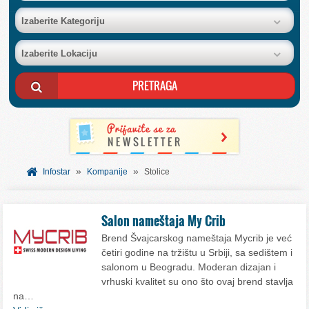
BAZA FIRMI
Izaberite Kategoriju
Izaberite Lokaciju
POSLOVNI OGLASI
AKCIJE I KATALOZI
BESPLATNI VAUČERI
»
»
SVET INFORMACIJA
Infostar
Kompanije
Stolice
USLUGE
Salon nameštaja My Crib
Brend Švajcarskog nameštaja Mycrib je već
četiri godine na tržištu u Srbiji, sa sedištem i
salonom u Beogradu. Moderan dizajan i
vrhuski kvalitet su ono što ovaj brend stavlja
na…