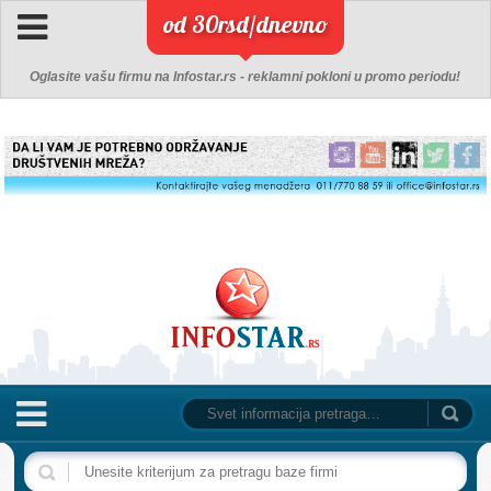
od 30rsd/dnevno
Oglasite vašu firmu na Infostar.rs - reklamni pokloni u promo periodu!
NASLOVNA