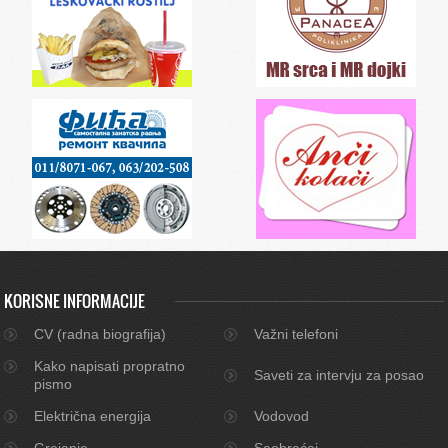
KORISNE INFORMACIJE
CV (radna biografija)
Važni telefoni
Kako napisati propratno
Saveti za intervju za posao
pismo
Električna energija
Vodovod
Grejanje
Saobraćaj