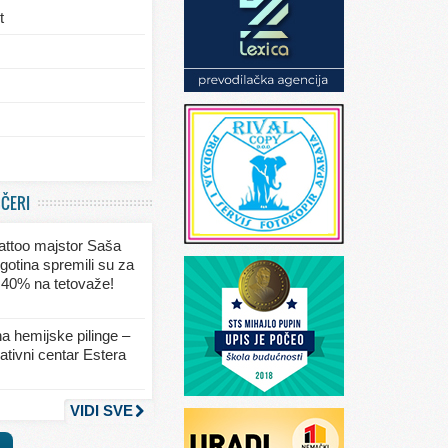
t
/eksterijera
UČERI
ja
 tattoo majstor Saša
va
gotina spremili su za
 40% na tetovaže!
seksa
a hemijske pilinge –
tivni centar Estera
nja
VIDI SVE
a