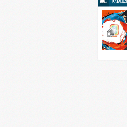
KATALOZ
Svet sporta
Svet tehnike
Svet ugostitelj
Svet zabave i
Svet zanimljivo
Svet zdravlja