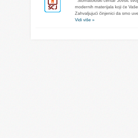
Stomatološki centar Jovšić svoj 
modernih materijala koji će Vaše
Zahvaljujući činjenici da smo u
Vidi više »