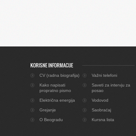
KORISNE INFORMACIJE
CV (radna biografija)
Važni telefoni
Kako napisati
Saveti za intervju za
propratno pismo
posao
Električna energija
Vodovod
Grejanje
Saobraćaj
O Beogradu
Kursna lista