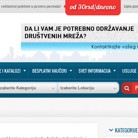
od 30rsd/dnevno
 - reklamni pokloni u promo periodu!
Upis po
E I KATALOZI
BESPLATNI VAUČERI
SVET INFORMACIJA
USLUGE
Izaberite Kategoriju
Izaberite Lokaciju
KATEGORIJE