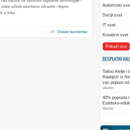
rad bazira na upotrebi digitalne tehnologije i
Auto/moto sve
 zube učiniti savršeno zdravim i lepim.
vek u toku…
Dečiji svet
IT svet
Ostavi komentar
Kreativni svet
Svet ekologije
Prikaži sve
Svet enterijera
BESPLATNI VA
Svet informaci
Tattoo Atelje i
Svet kulinarst
Radojčić iz Ne
vas popust od
Svet lepote
Vaučer:
Svet ljubavi i 
40% popusta n
Estetsko-eduka
Svet mode
Vaučer:
Svet obrazova
Svet putovanj