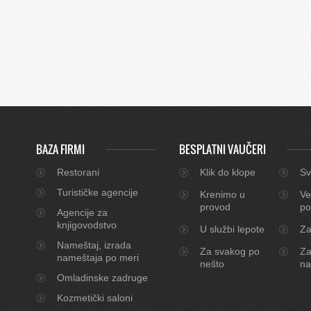
BAZA FIRMI
BESPLATNI VAUČERI
Restorani
Klik do klope
Sv
Turističke agencije
Krenimo u
Ve
provod
po
Agencije za
knjigovodstvo
U službi lepote
Za
Nameštaj, izrada
Za svakog po
Za
nameštaja po meri
nešto
na
Omladinske zadruge
Kozmetički saloni