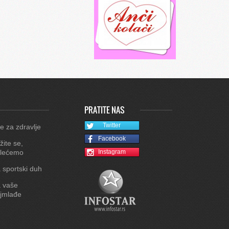
PRATITE NAS
Twitter
e za zdravlje
Facebook
žite se,
lećemo
Instagram
 sportski duh
 vaše
jmlađe