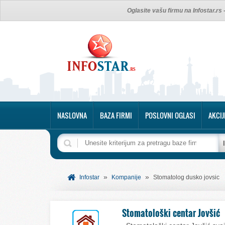
Oglasite vašu firmu na Infostar.rs
NASLOVNA
BAZA FIRMI
POSLOVNI OGLASI
AKCIJ
»
»
Infostar
Kompanije
Stomatolog dusko jovsic
Stomatološki centar Jovšić