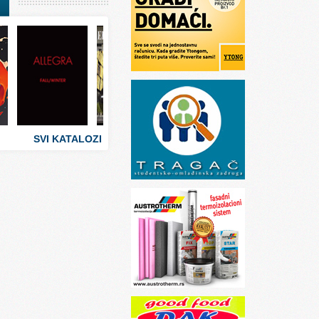
I
stva
 umetnosti
sti
SVI KATALOZI