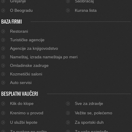
Grejanje
Saobraćaj
O Beogradu
Kursna lista
BAZA FIRMI
Restorani
Turističke agencije
Agencije za knjigovodstvo
Nameštaj, izrada nameštaja po meri
Omladinske zadruge
Kozmetički saloni
Auto servisi
BESPLATNI VAUČERI
Klik do klope
Sve za zdravlje
Krenimo u provod
Vežite se, polećemo
U službi lepote
Za sportski duh
Za svakog po nešto
Za vaše najmlađe