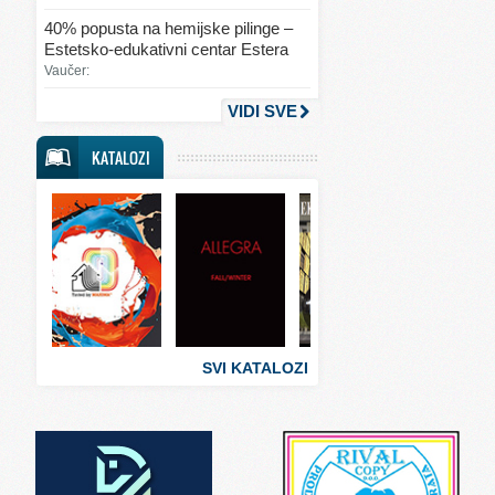
Svet ljubavi i seksa
40% popusta na hemijske pilinge –
Estetsko-edukativni centar Estera
Svet mode
Vaučer:
Svet obrazovanja
VIDI SVE
Svet putovanja
KATALOZI
Svet sporta
Svet tehnike
Svet ugostiteljstva
Svet zabave i umetnosti
Svet zanimljivosti
Svet zdravlja
SVI KATALOZI