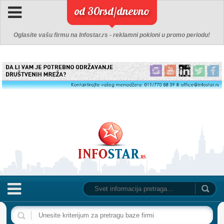
od 30rsd/dnevno
Oglasite vašu firmu na Infostar.rs - reklamni pokloni u promo periodu!
NASLOVNA