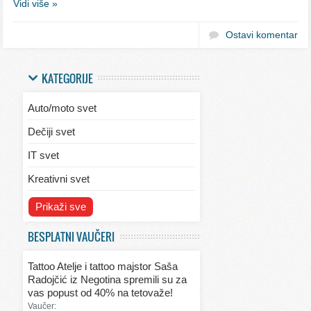
Vidi više »
Ostavi komentar
KATEGORIJE
Auto/moto svet
Dečiji svet
IT svet
Kreativni svet
Svet ekologije
Prikaži sve
Svet enterijera/eksterijera
BESPLATNI VAUČERI
Svet informacija
Tattoo Atelje i tattoo majstor Saša
Svet kulinarstva
Radojčić iz Negotina spremili su za
vas popust od 40% na tetovaže!
Svet lepote
Vaučer: