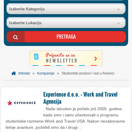
BAZA FIRMI
Izaberite Kategoriju
Izaberite Lokaciju
POSLOVNI OGLASI
AKCIJE I KATALOZI
BESPLATNI VAUČERI
»
»
SVET INFORMACIJA
Infostar
Kompanije
Studentski poslovi i rad u Americi
USLUGE
Experience d.o.o. – Work and Travel
Agencija
Naše iskustvo je počelo još 2005. godine,
kada smo i sami učestvovali u programu
studentske razmene Work and Travel USA. Nakon nezaboravne
letnje avanture, poželeli smo da i drugi…