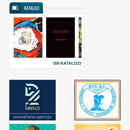
Svet putovanja
KATALOZI
Svet sporta
Svet tehnike
Svet ugostiteljstva
Svet zabave i umetnosti
Svet zanimljivosti
Svet zdravlja
SVI KATALOZI