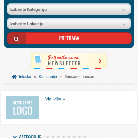
BAZA FIRMI
Izaberite Kategoriju
Izaberite Lokaciju
POSLOVNI OGLASI
AKCIJE I KATALOZI
BESPLATNI VAUČERI
»
»
SVET INFORMACIJA
Infostar
Kompanije
Suncaneenaocare
USLUGE
Vidi više »
KATEGORIJE