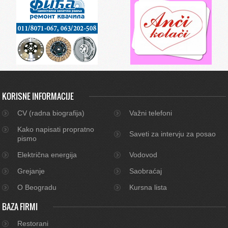
KORISNE INFORMACIJE
CV (radna biografija)
Važni telefoni
Kako napisati propratno
Saveti za intervju za posao
pismo
Električna energija
Vodovod
Grejanje
Saobraćaj
O Beogradu
Kursna lista
BAZA FIRMI
Restorani