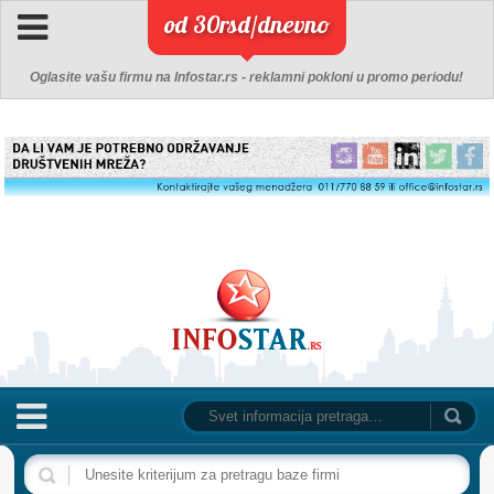
od 30rsd/dnevno
Oglasite vašu firmu na Infostar.rs - reklamni pokloni u promo periodu!
NASLOVNA