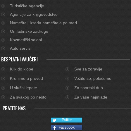
Turističke agencije
Agencije za knjigovodstvo
Nameštaj, izrada nameštaja po meri
Omladinske zadruge
Kozmetički saloni
Auto servisi
BESPLATNI VAUČERI
Klik do klope
Sve za zdravlje
Krenimo u provod
Vežite se, polećemo
U službi lepote
Za sportski duh
Za svakog po nešto
Za vaše najmlađe
PRATITE NAS
Twitter
Facebook