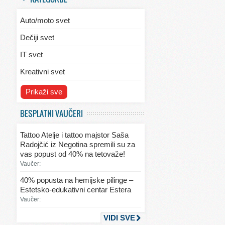
Auto/moto svet
Dečiji svet
IT svet
Kreativni svet
Svet ekologije
Prikaži sve
Svet enterijera/eksterijera
BESPLATNI VAUČERI
Svet informacija
Tattoo Atelje i tattoo majstor Saša
Svet kulinarstva
Radojčić iz Negotina spremili su za
vas popust od 40% na tetovaže!
Svet lepote
Vaučer:
Svet ljubavi i seksa
40% popusta na hemijske pilinge –
Estetsko-edukativni centar Estera
Svet mode
Vaučer:
Svet obrazovanja
VIDI SVE