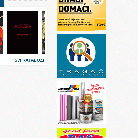
I
stva
 umetnosti
sti
SVI KATALOZI