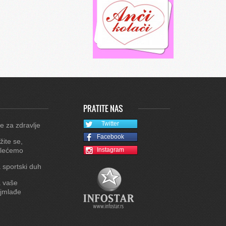
PRATITE NAS
Twitter
e za zdravlje
Facebook
žite se,
lećemo
Instagram
 sportski duh
 vaše
jmlađe