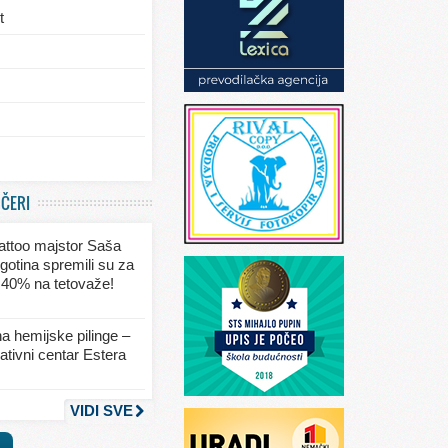
t
/eksterijera
UČERI
ja
 tattoo majstor Saša
va
gotina spremili su za
 40% na tetovaže!
seksa
a hemijske pilinge –
tivni centar Estera
nja
VIDI SVE
a