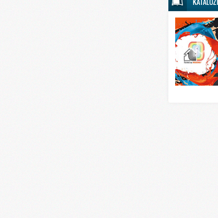
KATALOZ
Svet sporta
Svet tehnike
Svet ugostitelj
Svet zabave i
Svet zanimljivo
Svet zdravlja