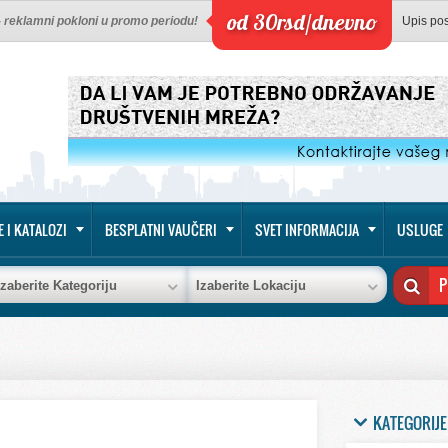
od 30rsd/dnevno
 - reklamni pokloni u promo periodu!
Upis po
E I KATALOZI
BESPLATNI VAUČERI
SVET INFORMACIJA
USLUGE
Izaberite Kategoriju
Izaberite Lokaciju
KATEGORIJE