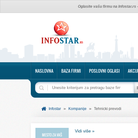
Oglasite vašu firmu na Infostar.rs
NASLOVNA
BAZA FIRMI
POSLOVNI OGLASI
AKCIJ
»
»
Infostar
Kompanije
Tehnicki prevodi
Vidi više »