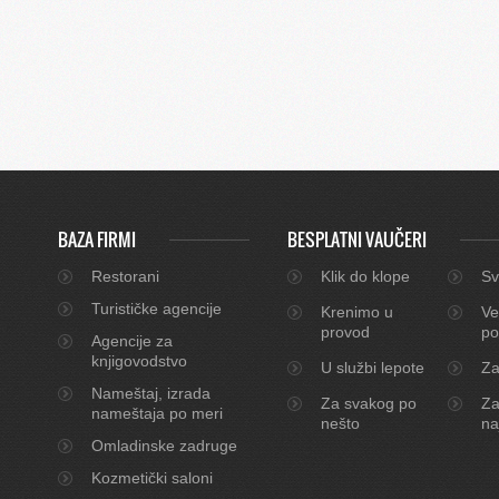
BAZA FIRMI
BESPLATNI VAUČERI
Restorani
Klik do klope
Sv
Turističke agencije
Krenimo u
Ve
provod
po
Agencije za
knjigovodstvo
U službi lepote
Za
Nameštaj, izrada
Za svakog po
Za
nameštaja po meri
nešto
na
Omladinske zadruge
Kozmetički saloni