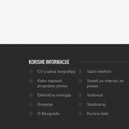
KORISNE INFORMACIJE
CV (radna biografija)
Važni telefoni
Kako napisati
Saveti za intervju za
propratno pismo
posao
Električna energija
Vodovod
Grejanje
Saobraćaj
O Beogradu
Kursna lista