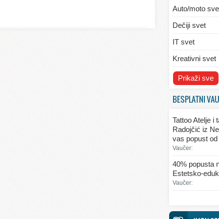
Auto/moto sve
Dečiji svet
IT svet
Kreativni svet
Svet ekologije
Prikaži sve
Svet enterijera
BESPLATNI VA
Svet informaci
Tattoo Atelje i
Svet kulinarst
Radojčić iz Ne
vas popust od
Svet lepote
Vaučer:
Svet ljubavi i 
40% popusta n
Estetsko-eduka
Svet mode
Vaučer:
Svet obrazova
Svet putovanj