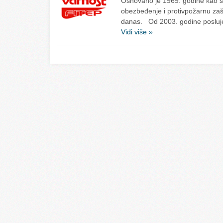
Osnovano je 1969. godine kao sp
obezbeđenje i protivpožarnu zašti
danas. Od 2003. godine posluj
Vidi više »