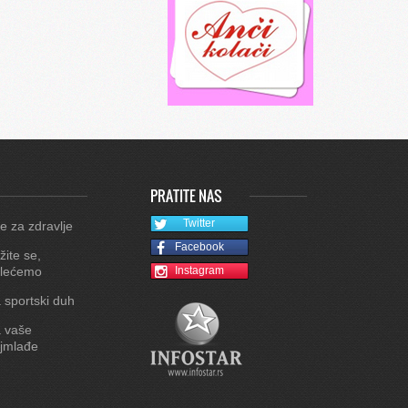
PRATITE NAS
Twitter
e za zdravlje
Facebook
žite se,
lećemo
Instagram
 sportski duh
 vaše
jmlađe