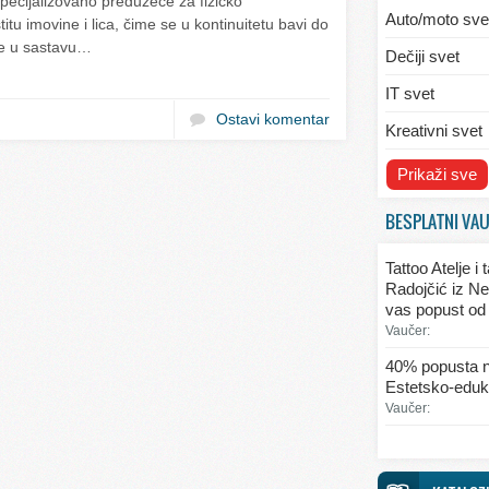
ecijalizovano preduzeće za fizičko
Auto/moto sve
tu imovine i lica, čime se u kontinuitetu bavi do
e u sastavu…
Dečiji svet
IT svet
Ostavi komentar
Kreativni svet
Svet ekologije
Prikaži sve
Svet enterijera
BESPLATNI VA
Svet informaci
Tattoo Atelje i
Svet kulinarst
Radojčić iz Ne
vas popust od
Svet lepote
Vaučer:
Svet ljubavi i 
40% popusta n
Estetsko-eduka
Svet mode
Vaučer:
Svet obrazova
Svet putovanj