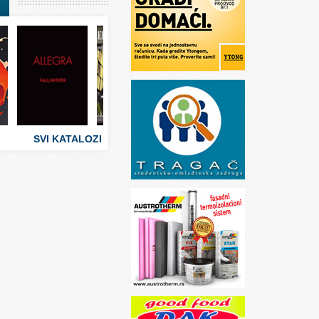
I
stva
 umetnosti
sti
SVI KATALOZI