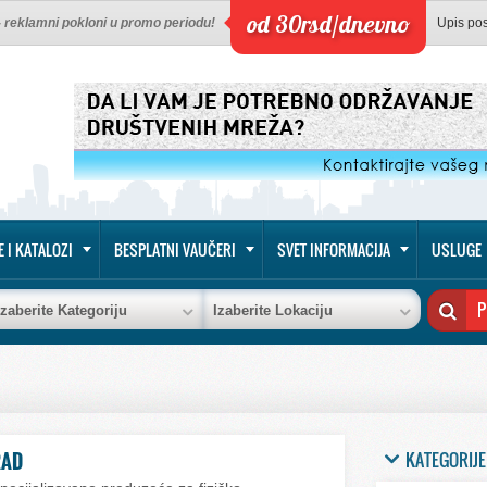
od 30rsd/dnevno
 - reklamni pokloni u promo periodu!
Upis po
E I KATALOZI
BESPLATNI VAUČERI
SVET INFORMACIJA
USLUGE
Izaberite Kategoriju
Izaberite Lokaciju
KATEGORIJE
RAD