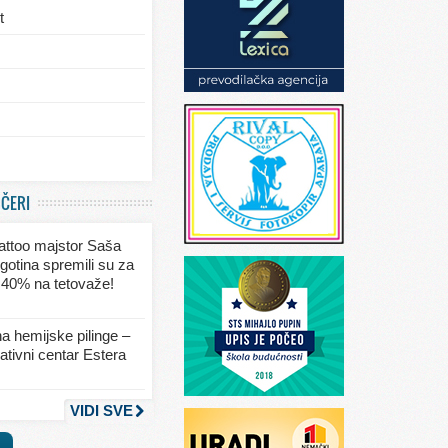
t
/eksterijera
UČERI
ja
 tattoo majstor Saša
va
gotina spremili su za
 40% na tetovaže!
seksa
a hemijske pilinge –
tivni centar Estera
nja
VIDI SVE
a