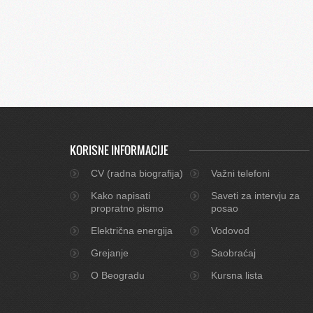
KORISNE INFORMACIJE
CV (radna biografija)
Važni telefoni
Kako napisati
Saveti za intervju za
propratno pismo
posao
Električna energija
Vodovod
Grejanje
Saobraćaj
O Beogradu
Kursna lista