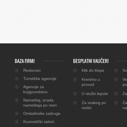
BAZA FIRMI
BESPLATNI VAUČERI
Restorani
Klik do klope
Sv
Turističke agencije
Krenimo u
Ve
provod
po
Agencije za
knjigovodstvo
U službi lepote
Za
Nameštaj, izrada
Za svakog po
Za
nameštaja po meri
nešto
na
Omladinske zadruge
Kozmetički saloni