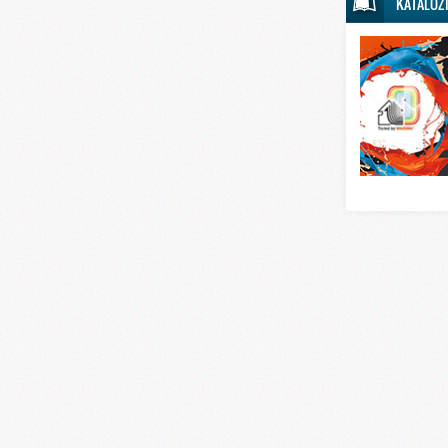
KATALOZ
Svet sporta
Svet tehnike
Svet ugostitelj
Svet zabave i
Svet zanimljivo
Svet zdravlja