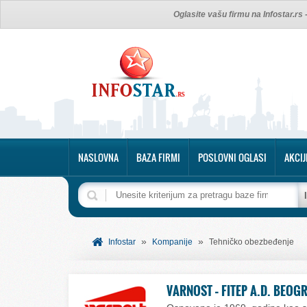
Oglasite vašu firmu na Infostar.rs
NASLOVNA
BAZA FIRMI
POSLOVNI OGLASI
AKCIJ
»
»
Infostar
Kompanije
Tehničko obezbeđenje
VARNOST – FITEP A.D. BEOG