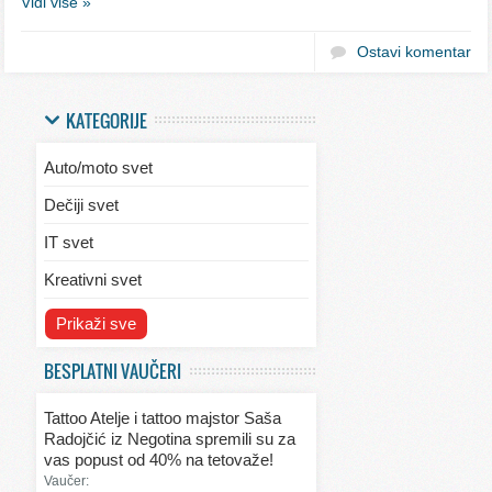
Vidi više »
Ostavi komentar
KATEGORIJE
Auto/moto svet
Dečiji svet
IT svet
Kreativni svet
Svet ekologije
Prikaži sve
Svet enterijera/eksterijera
BESPLATNI VAUČERI
Svet informacija
Tattoo Atelje i tattoo majstor Saša
Svet kulinarstva
Radojčić iz Negotina spremili su za
vas popust od 40% na tetovaže!
Svet lepote
Vaučer: