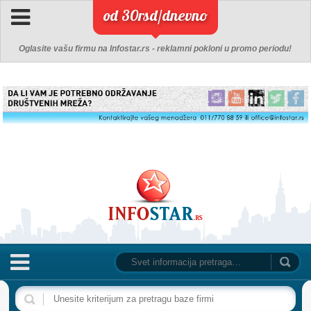
od 30rsd/dnevno
Oglasite vašu firmu na Infostar.rs - reklamni pokloni u promo periodu!
NASLOVNA