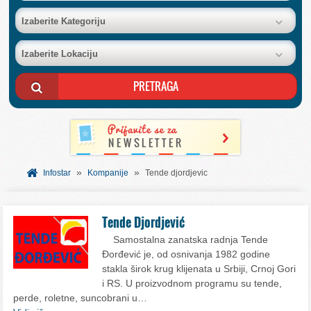
BAZA FIRMI
Izaberite Kategoriju
Izaberite Lokaciju
POSLOVNI OGLASI
AKCIJE I KATALOZI
BESPLATNI VAUČERI
»
»
SVET INFORMACIJA
Infostar
Kompanije
Tende djordjevic
USLUGE
Tende Djordjević
Samostalna zanatska radnja Tende
Đorđević je, od osnivanja 1982 godine
stakla širok krug klijenata u Srbiji, Crnoj Gori
i RS. U proizvodnom programu su tende,
perde, roletne, suncobrani u…