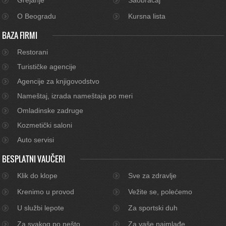
O Beogradu
Kursna lista
BAZA FIRMI
Restorani
Turističke agencije
Agencije za knjigovodstvo
Nameštaj, izrada nameštaja po meri
Omladinske zadruge
Kozmetički saloni
Auto servisi
BESPLATNI VAUČERI
Klik do klope
Sve za zdravlje
Krenimo u provod
Vežite se, polećemo
U službi lepote
Za sportski duh
Za svakog po nešto
Za vaše najmlađe