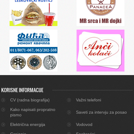
KORISNE INFORMACIJE
CV (radna biografija)
Važni telefoni
Kako napisati propratno
Saveti za intervju za posao
pismo
Električna energija
Vodovod
Grejanje
Saobraćaj