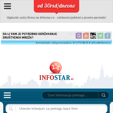
od 30rsd/dnevno
Oglasite vašu firmu na Infostar.rs - reklamni pokloni u promo periodu!
NASLOVNA