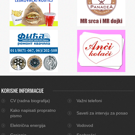
KORISNE INFORMACIJE
CV (radna biografija)
Važni telefoni
Kako napisati propratno
Saveti za intervju za posao
pismo
Električna energija
Vodovod
Grejanje
Saobraćaj