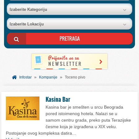
BAZA FIRMI
Izaberite Kategoriju
Izaberite Lokaciju
POSLOVNI OGLASI
AKCIJE I KATALOZI
BESPLATNI VAUČERI
»
»
SVET INFORMACIJA
Infostar
Kompanije
Toceno pivo
USLUGE
Kasina Bar
Kasina bar je smešten u srcu Beograda
pored istoimenog hotela. Nalazi se u
samom centru grada, preko puta Terazijske
česme koja je izgrađena u XIX veku.
Postojanje ovog kompleksa datira…