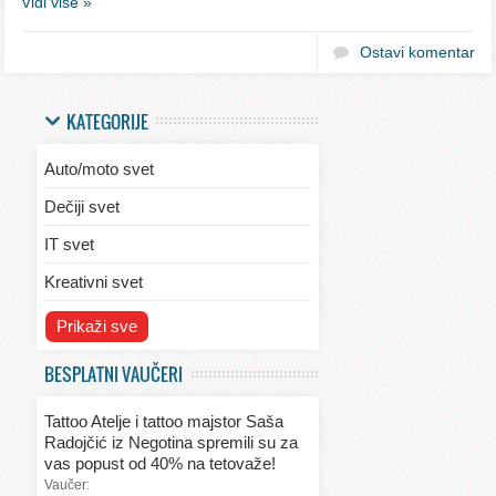
Vidi više »
Ostavi komentar
KATEGORIJE
Auto/moto svet
Dečiji svet
IT svet
Kreativni svet
Svet ekologije
Prikaži sve
Svet enterijera/eksterijera
BESPLATNI VAUČERI
Svet informacija
Tattoo Atelje i tattoo majstor Saša
Svet kulinarstva
Radojčić iz Negotina spremili su za
vas popust od 40% na tetovaže!
Svet lepote
Vaučer: