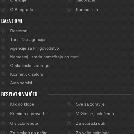
O Beogradu
Kursna lista
BAZA FIRMI
Restorani
Turističke agencije
Agencije za knjigovodstvo
Nameštaj, izrada nameštaja po meri
Omladinske zadruge
Kozmetički saloni
Auto servisi
BESPLATNI VAUČERI
Klik do klope
Sve za zdravlje
Krenimo u provod
Vežite se, polećemo
U službi lepote
Za sportski duh
Za svakog po nešto
Za vaše najmlađe