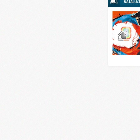
KATALOZ
Svet sporta
Svet tehnike
Svet ugostitelj
Svet zabave i
Svet zanimljivo
Svet zdravlja