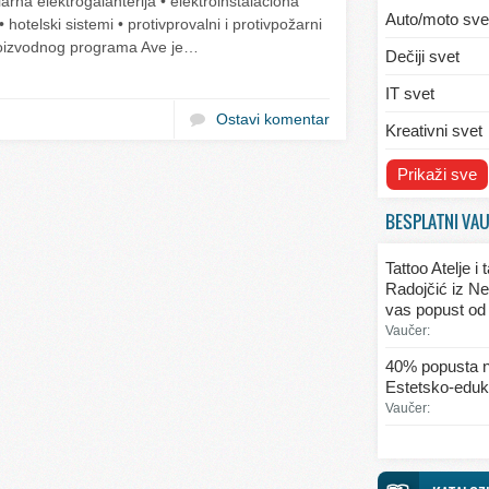
rna elektrogalanterija • elektroinstalaciona
Auto/moto sve
otelski sistemi • protivprovalni i protivpožarni
proizvodnog programa Ave je…
Dečiji svet
IT svet
Ostavi komentar
Kreativni svet
Svet ekologije
Prikaži sve
Svet enterijera
BESPLATNI VA
Svet informaci
Tattoo Atelje i
Svet kulinarst
Radojčić iz Ne
vas popust od
Svet lepote
Vaučer:
Svet ljubavi i 
40% popusta n
Estetsko-eduka
Svet mode
Vaučer:
Svet obrazova
Svet putovanj