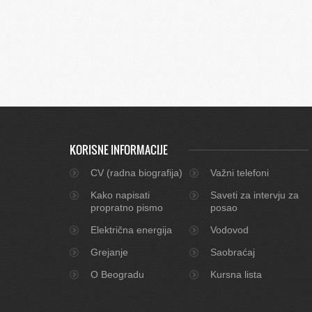
KORISNE INFORMACIJE
CV (radna biografija)
Važni telefoni
Kako napisati
Saveti za intervju za
propratno pismo
posao
Električna energija
Vodovod
Grejanje
Saobraćaj
O Beogradu
Kursna lista