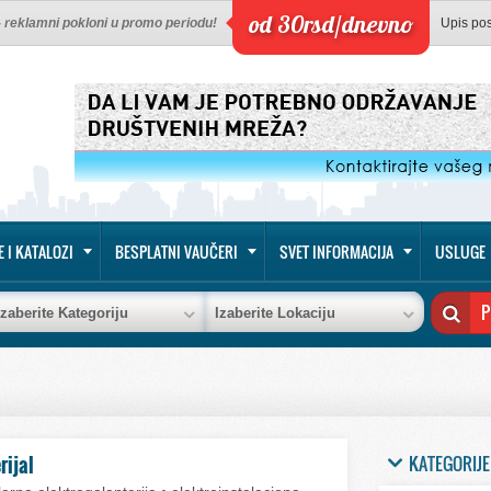
od 30rsd/dnevno
 - reklamni pokloni u promo periodu!
Upis po
E I KATALOZI
BESPLATNI VAUČERI
SVET INFORMACIJA
USLUGE
Izaberite Kategoriju
Izaberite Lokaciju
KATEGORIJE
rijal