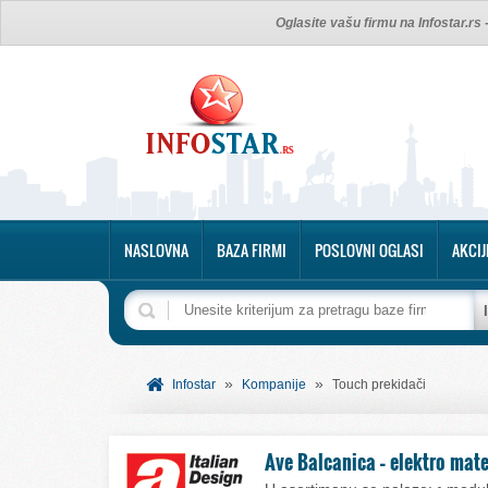
Oglasite vašu firmu na Infostar.rs
NASLOVNA
BAZA FIRMI
POSLOVNI OGLASI
AKCIJ
»
»
Infostar
Kompanije
Touch prekidači
Ave Balcanica – elektro mate