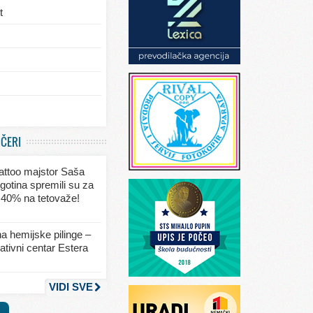
t
/eksterijera
UČERI
ja
 tattoo majstor Saša
va
gotina spremili su za
 40% na tetovaže!
seksa
a hemijske pilinge –
tivni centar Estera
nja
VIDI SVE
a