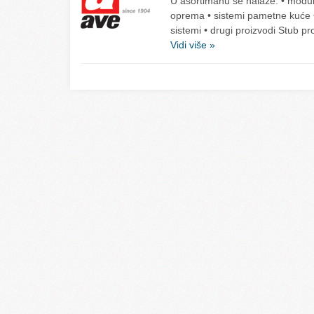
U asortimanu se nalaze: • modula
oprema • sistemi pametne kuće • h
sistemi • drugi proizvodi Stub 
Vidi više »