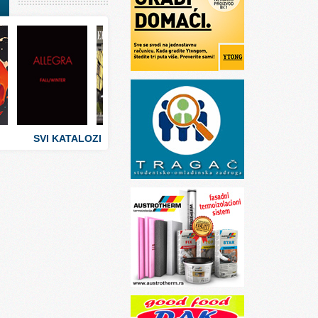
I
stva
 umetnosti
sti
SVI KATALOZI