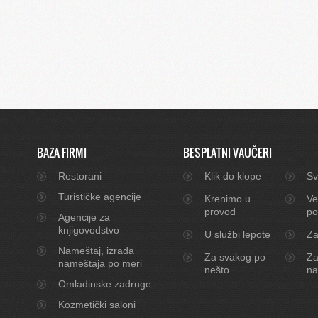
BAZA FIRMI
BESPLATNI VAUČERI
Restorani
Klik do klope
Sv
Turističke agencije
Krenimo u
Ve
provod
po
Agencije za
knjigovodstvo
U službi lepote
Za
Nameštaj, izrada
Za svakog po
Za
nameštaja po meri
nešto
na
Omladinske zadruge
Kozmetički saloni