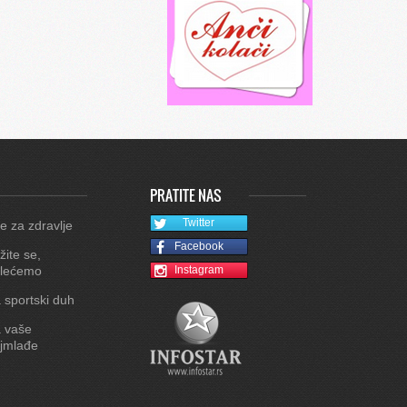
PRATITE NAS
Twitter
e za zdravlje
Facebook
žite se,
lećemo
Instagram
 sportski duh
 vaše
jmlađe