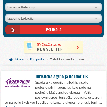
BAZA FIRMI
Izaberite Kategoriju
Izaberite Lokaciju
POSLOVNI OGLASI
AKCIJE I KATALOZI
BESPLATNI VAUČERI
»
»
SVET INFORMACIJA
Infostar
Kompanije
Turisticke agencije u Loznici
USLUGE
Turistička agencija Kondor-TIS
Spada u kategoriju najboljih, visoko-
profesionalnih agencija, koje rade na
području Mačvanskog okruga. Veliki
poslovni uspesi turističke agencije, ostvareni
su na polju školskog i dečijeg turizma, a ukupan broj usluženih…