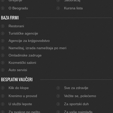
O Beogradu
Kursna lista
BAZA FIRMI
Restorani
Turističke agencije
Agencije za knjigovodstvo
Nameštaj, izrada nameštaja po meri
Omladinske zadruge
Kozmetički saloni
Auto servisi
BESPLATNI VAUČERI
Klik do klope
Sve za zdravlje
Krenimo u provod
Vežite se, polećemo
U službi lepote
Za sportski duh
Za svakog po nešto
Za vaše najmlađe