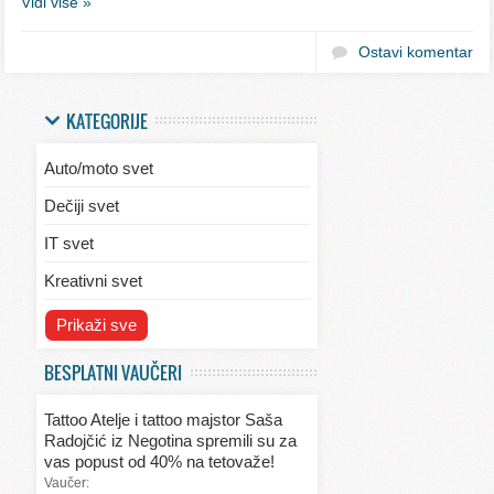
Vidi više »
Ostavi komentar
KATEGORIJE
Auto/moto svet
Dečiji svet
IT svet
Kreativni svet
Svet ekologije
Prikaži sve
Svet enterijera/eksterijera
BESPLATNI VAUČERI
Svet informacija
Tattoo Atelje i tattoo majstor Saša
Svet kulinarstva
Radojčić iz Negotina spremili su za
vas popust od 40% na tetovaže!
Svet lepote
Vaučer: