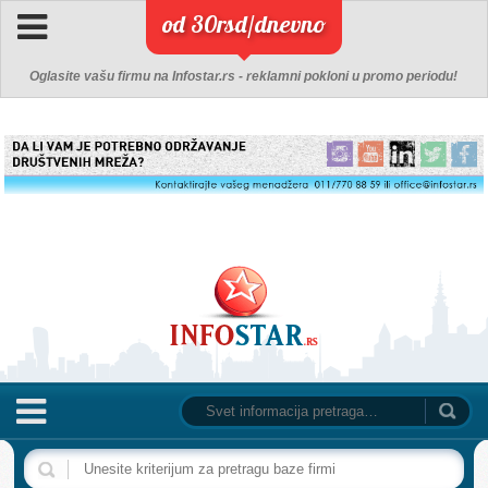
od 30rsd/dnevno
Oglasite vašu firmu na Infostar.rs - reklamni pokloni u promo periodu!
NASLOVNA