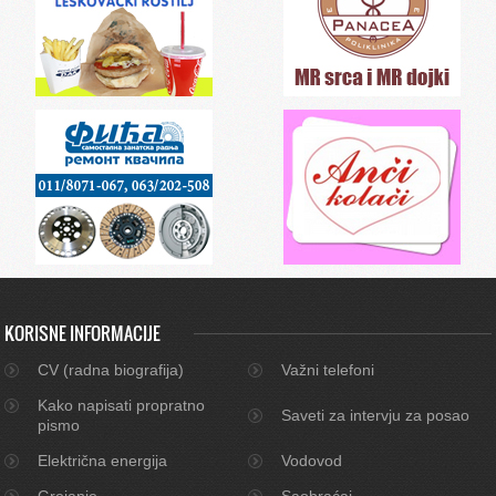
KORISNE INFORMACIJE
CV (radna biografija)
Važni telefoni
Kako napisati propratno
Saveti za intervju za posao
pismo
Električna energija
Vodovod
Grejanje
Saobraćaj