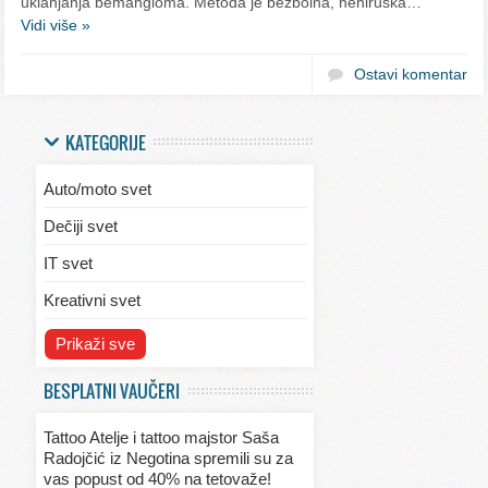
uklanjanja bemangioma. Metoda je bezbolna, nehiruška…
Vidi više »
Ostavi komentar
KATEGORIJE
Auto/moto svet
Dečiji svet
IT svet
Kreativni svet
Svet ekologije
Prikaži sve
Svet enterijera/eksterijera
BESPLATNI VAUČERI
Svet informacija
Tattoo Atelje i tattoo majstor Saša
Svet kulinarstva
Radojčić iz Negotina spremili su za
vas popust od 40% na tetovaže!
Svet lepote