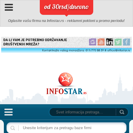
od 30rsd/dnevno
Oglasite vašu firmu na Infostar.rs - reklamni pokloni u promo periodu!
NASLOVNA