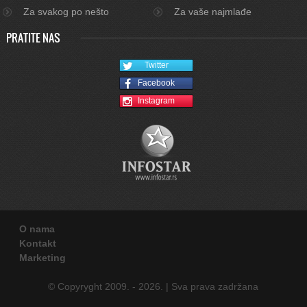
Za svakog po nešto
Za vaše najmlađe
PRATITE NAS
Twitter
Facebook
Instagram
O nama
Kontakt
Marketing
© Copyryght 2009. - 2026. | Sva prava zadržana