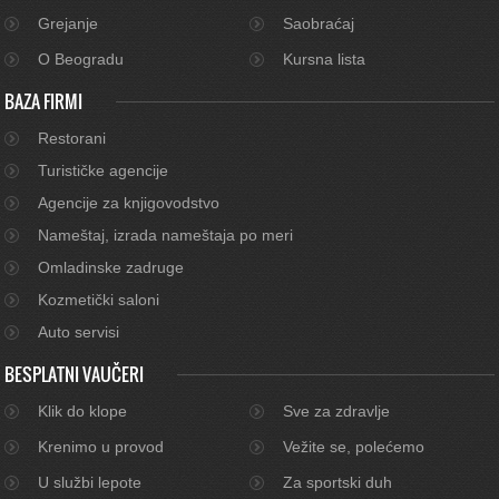
Grejanje
Saobraćaj
O Beogradu
Kursna lista
BAZA FIRMI
Restorani
Turističke agencije
Agencije za knjigovodstvo
Nameštaj, izrada nameštaja po meri
Omladinske zadruge
Kozmetički saloni
Auto servisi
BESPLATNI VAUČERI
Klik do klope
Sve za zdravlje
Krenimo u provod
Vežite se, polećemo
U službi lepote
Za sportski duh