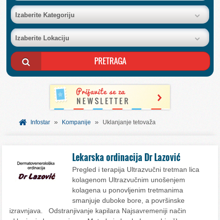
BAZA FIRMI
Izaberite Kategoriju
Izaberite Lokaciju
POSLOVNI OGLASI
AKCIJE I KATALOZI
BESPLATNI VAUČERI
»
»
SVET INFORMACIJA
Infostar
Kompanije
Uklanjanje tetovaža
USLUGE
Lekarska ordinacija Dr Lazović
Pregled i terapija Ultrazvučni tretman lica
kolagenom Ultrazvučnim unošenjem
kolagena u ponovljenim tretmanima
smanjuje duboke bore, a površinske
izravnjava. Odstranjivanje kapilara Najsavremeniji način