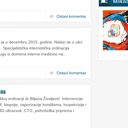
KATALOZ
Svet sporta
Svet tehnike
Ostavi komentar
Svet ugostitelj
Svet zabave i
Svet zanimljivo
je u decembru 2015. godine. Nalazi se u ulici
Specijalistička internistička ordinacija
Svet zdravlja
lugu iz domena interne medicine na…
Ostavi komentar
ana
koj ordinaciji dr Biljana Živaljević: Intervencije
biopsije, vaporizacije kondiloma, loopekcizije i
D ultrazvuk, CTG, psihofizilka priprema i