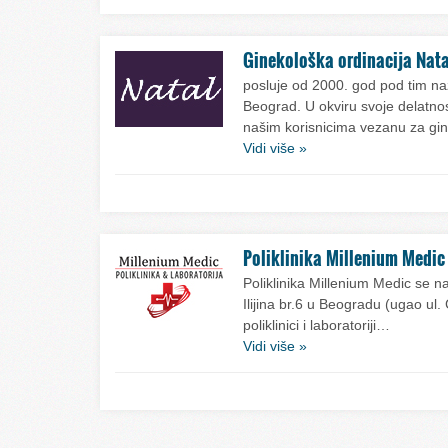
Ginekološka ordinacija Nata
posluje od 2000. god pod tim n
Beograd. U okviru svoje delatn
našim korisnicima vezanu za gi
Vidi više »
Poliklinika Millenium Medic
Poliklinika Millenium Medic se n
Ilijina br.6 u Beogradu (ugao ul. Č
poliklinici i laboratoriji…
Vidi više »