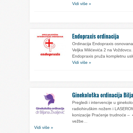
Vidi više »
Endopraxis ordinacija
Ordinacija Endopraxis osnovana 
Veljka Milićevića 2 na Voždovcu. 
Endopraxis pruža kompletnu us
Vidi više »
Ginekološka ordinacija Bilj
Pregledi i intervencije u ginekološ
radiohiruškim nožem i LASEROM, 
konizacije Praćenje trudnoće – 4
vežbe…
Vidi više »