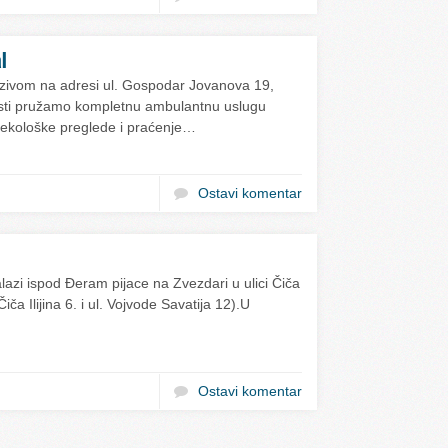
l
azivom na adresi ul. Gospodar Jovanova 19,
osti pružamo kompletnu ambulantnu uslugu
nekološke preglede i praćenje…
Ostavi komentar
alazi ispod Đeram pijace na Zvezdari u ulici Čiča
iča Ilijina 6. i ul. Vojvode Savatija 12).U
Ostavi komentar