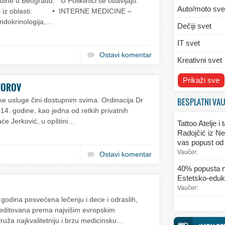
ine u Beogradu. U Poliklinici se obavljaju:
Auto/moto sve
egledi iz oblasti: • INTERNE MEDICINE –
endokrinologija,…
Dečiji svet
IT svet
Ostavi komentar
Kreativni svet
Svet ekologije
Prikaži sve
STOROV
Svet enterijera
BESPLATNI VA
ke usluge čini dostupnim svima. Ordinacija Dr
4. godine, kao jedna od retkih privatnih
Svet informaci
aće Jerković, u opštini…
Tattoo Atelje i
Svet kulinarst
Radojčić iz Ne
vas popust od
Svet lepote
Vaučer:
Ostavi komentar
Svet ljubavi i 
40% popusta n
Estetsko-eduka
Svet mode
Vaučer:
Svet obrazova
godina posvećena lečenju i dece i odraslih,
kreditovana prema najvišim evropskim
Svet putovanj
ruža najkvalitetniju i brzu medicinsku…