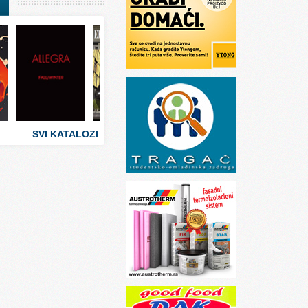
I
stva
 umetnosti
sti
SVI KATALOZI