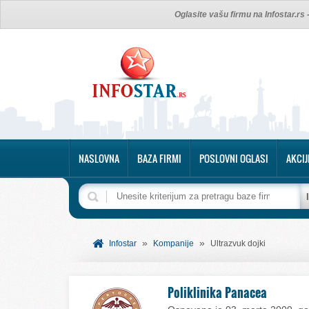
Oglasite vašu firmu na Infostar.rs
NASLOVNA
BAZA FIRMI
POSLOVNI OGLASI
AKCIJ
»
»
Infostar
Kompanije
Ultrazvuk dojki
Poliklinika Panacea