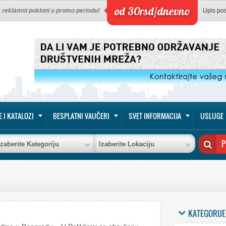
od 30rsd/dnevno
 - reklamni pokloni u promo periodu!
Upis po
E I KATALOZI
BESPLATNI VAUČERI
SVET INFORMACIJA
USLUGE
Izaberite Kategoriju
Izaberite Lokaciju
KATEGORIJE