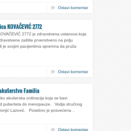
Ostavi komentar
nica KOVAČEVIĆ 2772
 KOVAČEVIĆ 2772 je zdravstvena ustanova koja
ravstvene zaštite prvenstveno na polju
, ali je svojim pacijentima spremna da pruža
Ostavi komentar
 akušerstvo Familia
ko akušerska ordinacija koja se bavi
od puberteta do menopauze. Vodja stručnog
adonjić Lazović. Posebno je posvećena…
Ostavi komentar