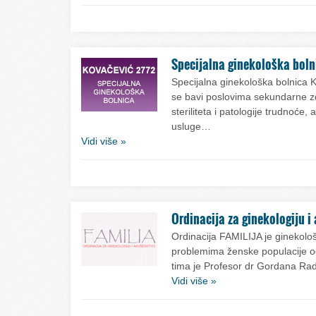
Specijalna ginekološka bol
Specijalna ginekološka bolnica
se bavi poslovima sekundarne zd
steriliteta i patologije trudnoće
usluge…
Vidi više »
Ordinacija za ginekologiju i
Ordinacija FAMILIJA je ginekološ
problemima ženske populacije 
tima je Profesor dr Gordana R
Vidi više »