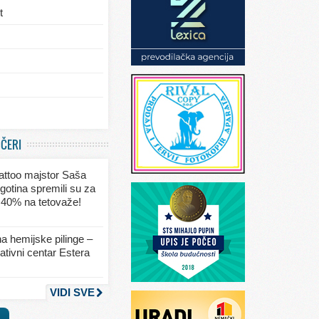
t
/eksterijera
UČERI
ja
 tattoo majstor Saša
va
gotina spremili su za
 40% na tetovaže!
seksa
a hemijske pilinge –
tivni centar Estera
nja
VIDI SVE
a