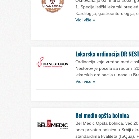
Osnovana je 03. marta 2009. god
1. Specijalistički lekarski pr
Kardilogija, gastroenterologija, 
Vidi više »
Lekarska ordinacija DR NE
Ordinacija koja vredne medicins
Nestorov je počela sa radom 201
lekarskih ordinacija u naselju Br
Vidi više »
Bel medic opšta bolnica
Bel Medic Opšta bolnica, već 20 
prva privatna bolnica u Srbiji a
standardima kvaliteta (ISQua). P