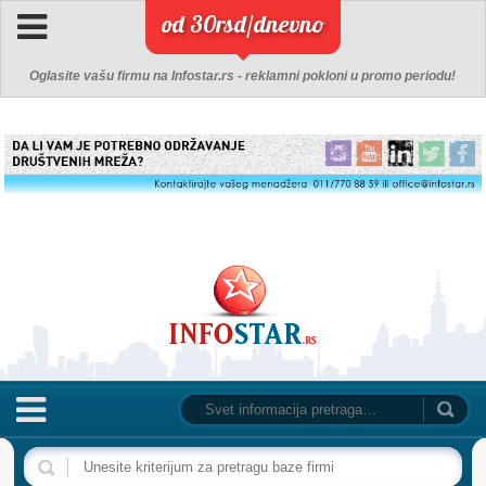
od 30rsd/dnevno
Oglasite vašu firmu na Infostar.rs - reklamni pokloni u promo periodu!
NASLOVNA