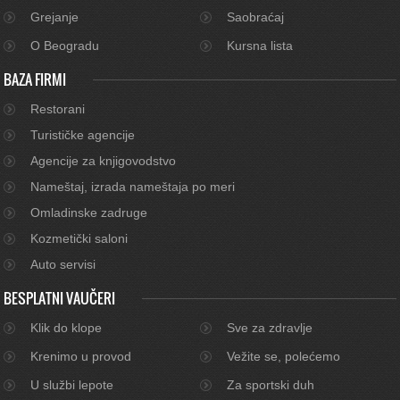
Grejanje
Saobraćaj
O Beogradu
Kursna lista
BAZA FIRMI
Restorani
Turističke agencije
Agencije za knjigovodstvo
Nameštaj, izrada nameštaja po meri
Omladinske zadruge
Kozmetički saloni
Auto servisi
BESPLATNI VAUČERI
Klik do klope
Sve za zdravlje
Krenimo u provod
Vežite se, polećemo
U službi lepote
Za sportski duh