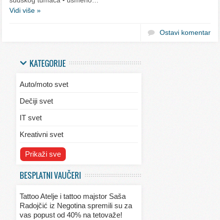
Vidi više »
Ostavi komentar
KATEGORIJE
Auto/moto svet
Dečiji svet
IT svet
Kreativni svet
Svet ekologije
Prikaži sve
Svet enterijera/eksterijera
BESPLATNI VAUČERI
Svet informacija
Tattoo Atelje i tattoo majstor Saša
Svet kulinarstva
Radojčić iz Negotina spremili su za
vas popust od 40% na tetovaže!
Svet lepote