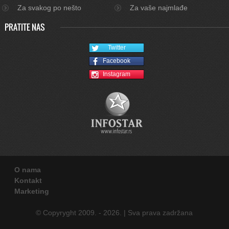
Za svakog po nešto
Za vaše najmlađe
PRATITE NAS
Twitter
Facebook
Instagram
O nama
Kontakt
Marketing
© Copyryght 2009. - 2026. | Sva prava zadržana