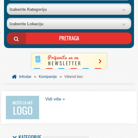
BAZA FIRMI
Izaberite Kategoriju
Izaberite Lokaciju
POSLOVNI OGLASI
AKCIJE I KATALOZI
BESPLATNI VAUČERI
»
»
SVET INFORMACIJA
Infostar
Kompanije
Vikend bec
USLUGE
Vidi više »
KATEGORIJE