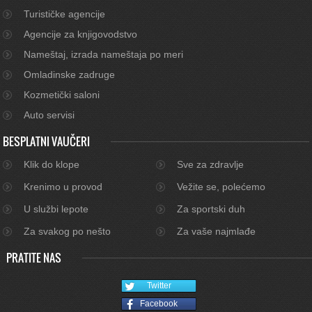
Turističke agencije
Agencije za knjigovodstvo
Nameštaj, izrada nameštaja po meri
Omladinske zadruge
Kozmetički saloni
Auto servisi
BESPLATNI VAUČERI
Klik do klope
Sve za zdravlje
Krenimo u provod
Vežite se, polećemo
U službi lepote
Za sportski duh
Za svakog po nešto
Za vaše najmlađe
PRATITE NAS
Twitter
Facebook