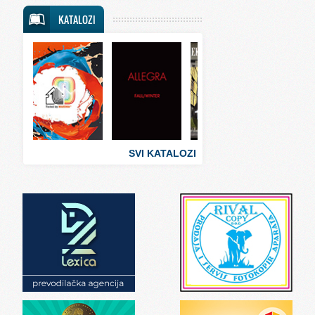
Svet putovanja
KATALOZI
Svet sporta
Svet tehnike
Svet ugostiteljstva
Svet zabave i umetnosti
Svet zanimljivosti
Svet zdravlja
SVI KATALOZI