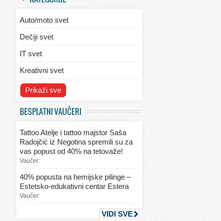
Auto/moto svet
Dečiji svet
IT svet
Kreativni svet
Svet ekologije
Prikaži sve
Svet enterijera/eksterijera
BESPLATNI VAUČERI
Svet informacija
Tattoo Atelje i tattoo majstor Saša
Svet kulinarstva
Radojčić iz Negotina spremili su za
vas popust od 40% na tetovaže!
Svet lepote
Vaučer:
Svet ljubavi i seksa
40% popusta na hemijske pilinge –
Estetsko-edukativni centar Estera
Svet mode
Vaučer:
Svet obrazovanja
VIDI SVE