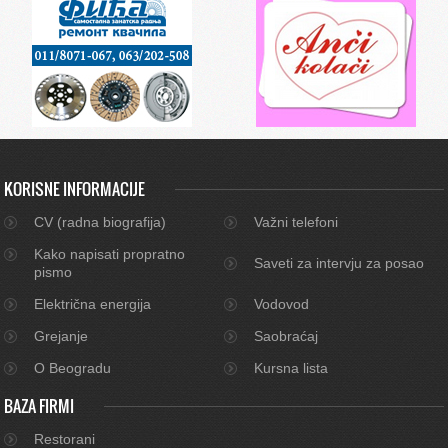
KORISNE INFORMACIJE
CV (radna biografija)
Važni telefoni
Kako napisati propratno
Saveti za intervju za posao
pismo
Električna energija
Vodovod
Grejanje
Saobraćaj
O Beogradu
Kursna lista
BAZA FIRMI
Restorani