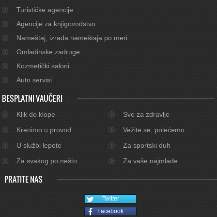
Turističke agencije
Agencije za knjigovodstvo
Nameštaj, izrada nameštaja po meri
Omladinske zadruge
Kozmetički saloni
Auto servisi
BESPLATNI VAUČERI
Klik do klope
Sve za zdravlje
Krenimo u provod
Vežite se, polećemo
U službi lepote
Za sportski duh
Za svakog po nešto
Za vaše najmlađe
PRATITE NAS
Twitter
Facebook