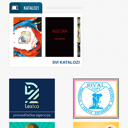
Svet putovanja
KATALOZI
Svet sporta
Svet tehnike
Svet ugostiteljstva
Svet zabave i umetnosti
Svet zanimljivosti
Svet zdravlja
SVI KATALOZI