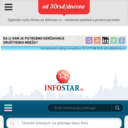
od 30rsd/dnevno
Oglasite vašu firmu na Infostar.rs - reklamni pokloni u promo periodu!
NASLOVNA