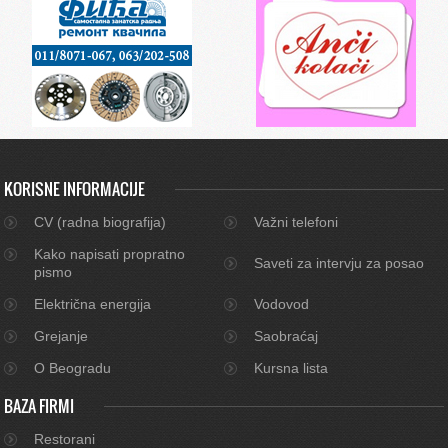
KORISNE INFORMACIJE
CV (radna biografija)
Važni telefoni
Kako napisati propratno
Saveti za intervju za posao
pismo
Električna energija
Vodovod
Grejanje
Saobraćaj
O Beogradu
Kursna lista
BAZA FIRMI
Restorani