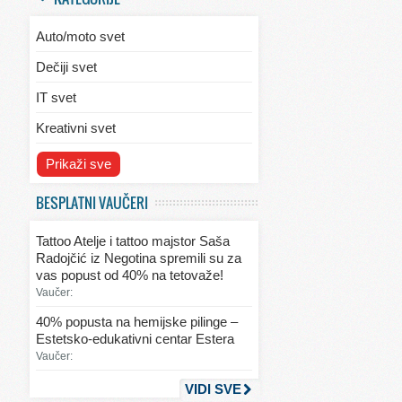
Auto/moto svet
Dečiji svet
IT svet
Kreativni svet
Svet ekologije
Prikaži sve
Svet enterijera/eksterijera
BESPLATNI VAUČERI
Svet informacija
Tattoo Atelje i tattoo majstor Saša
Svet kulinarstva
Radojčić iz Negotina spremili su za
vas popust od 40% na tetovaže!
Svet lepote
Vaučer:
Svet ljubavi i seksa
40% popusta na hemijske pilinge –
Estetsko-edukativni centar Estera
Svet mode
Vaučer:
Svet obrazovanja
VIDI SVE