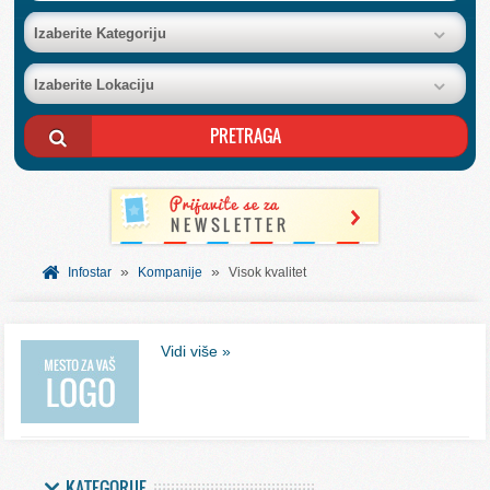
BAZA FIRMI
Izaberite Kategoriju
Izaberite Lokaciju
POSLOVNI OGLASI
AKCIJE I KATALOZI
BESPLATNI VAUČERI
»
»
SVET INFORMACIJA
Infostar
Kompanije
Visok kvalitet
USLUGE
Vidi više »
KATEGORIJE