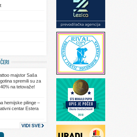
t
/eksterijera
UČERI
ja
 tattoo majstor Saša
va
gotina spremili su za
 40% na tetovaže!
seksa
a hemijske pilinge –
tivni centar Estera
nja
VIDI SVE
a