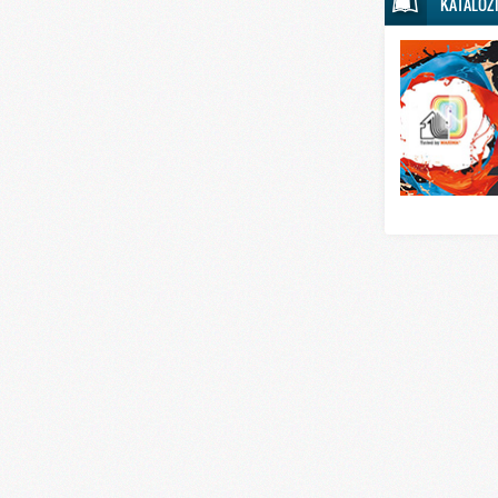
KATALOZ
Svet sporta
Svet tehnike
Svet ugostitelj
Svet zabave i
Svet zanimljivo
Svet zdravlja