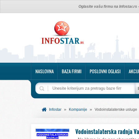
Oglasite vašu firmu na Infostar.rs
NASLOVNA
BAZA FIRMI
POSLOVNI OGLASI
AKCIJ
»
»
Infostar
Kompanije
Vodoinstalaterske usluge
Vodoinstalaterska radnja Va