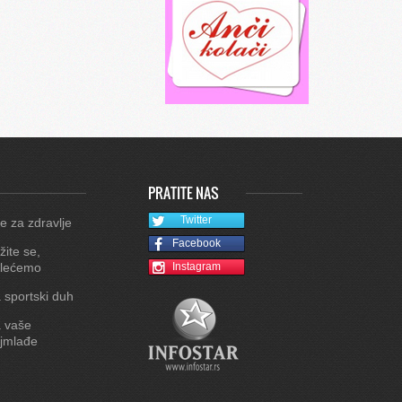
PRATITE NAS
Twitter
e za zdravlje
Facebook
žite se,
lećemo
Instagram
 sportski duh
 vaše
jmlađe