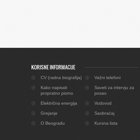
KORISNE INFORMACIJE
CV (radna biografija)
Važni telefoni
Kako napisati
Saveti za intervju za
propratno pismo
posao
Električna energija
Vodovod
Grejanje
Saobraćaj
O Beogradu
Kursna lista