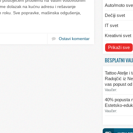
o postojećem problemu na Vašim vodovodnim
Auto/moto sve
eme dolazak na kućnu adresu i rešavanje
roku. Sve popravke, mašinska odgušenja,
Dečiji svet
IT svet
Kreativni svet
Ostavi komentar
Svet ekologije
Prikaži sve
Svet enterijera
BESPLATNI VA
Svet informaci
Tattoo Atelje i
Svet kulinarst
Radojčić iz Ne
vas popust od
Svet lepote
Vaučer:
Svet ljubavi i 
40% popusta n
Estetsko-eduka
Svet mode
Vaučer:
Svet obrazova
Svet putovanj