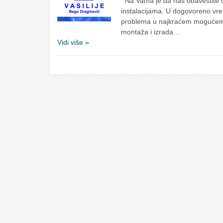
Na Vama je da nas obavestite 
instalacijama. U dogovoreno vr
problema u najkraćem mogućem 
montaža i izrada…
Vidi više »