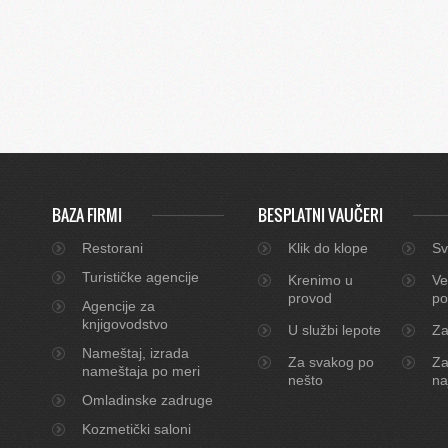
BAZA FIRMI
BESPLATNI VAUČERI
Restorani
Klik do klope
Sv
Turističke agencije
Krenimo u
Ve
provod
po
Agencije za
knjigovodstvo
U službi lepote
Za
Nameštaj, izrada
Za svakog po
Za
nameštaja po meri
nešto
na
Omladinske zadruge
Kozmetički saloni