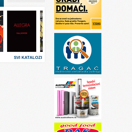
I
stva
 umetnosti
sti
SVI KATALOZI